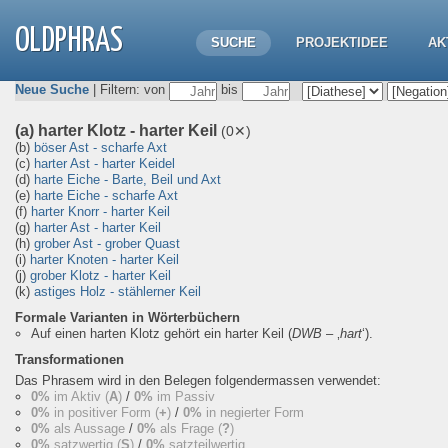
OLDPHRAS
SUCHE
PROJEKTIDEE
AK
Neue Suche
| Filtern: von
bis
(a) harter Klotz - harter Keil
(0✕)
(b)
böser Ast - scharfe Axt
(c)
harter Ast - harter Keidel
(d)
harte Eiche - Barte, Beil und Axt
(e)
harte Eiche - scharfe Axt
(f)
harter Knorr - harter Keil
(g)
harter Ast - harter Keil
(h)
grober Ast - grober Quast
(i)
harter Knoten - harter Keil
(j)
grober Klotz - harter Keil
(k)
astiges Holz - stählerner Keil
Formale Varianten in Wörterbüchern
Auf einen harten Klotz gehört ein harter Keil
(
DWB
– ‚
hart
‘).
Transformationen
Das Phrasem wird in den Belegen folgendermassen verwendet:
0%
im Aktiv (
A
)
/
0%
im Passiv
0%
in positiver Form (
+
)
/
0%
in negierter Form
0%
als Aussage
/
0%
als Frage (
?
)
0%
satzwertig (
S
)
/
0%
satzteilwertig