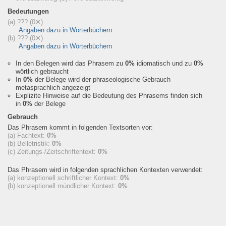
Bedeutungen
(a) ???
(0✕)
Angaben dazu in Wörterbüchern
(b) ???
(0✕)
Angaben dazu in Wörterbüchern
In den Belegen wird das Phrasem zu
0%
idiomatisch und zu
0%
wörtlich gebraucht
In
0%
der Belege wird der phraseologische Gebrauch
metasprachlich angezeigt
Explizite Hinweise auf die Bedeutung des Phrasems finden sich
in
0%
der Belege
Gebrauch
Das Phrasem kommt in folgenden Textsorten vor:
(a) Fachtext:
0%
(b) Belletristik:
0%
(c) Zeitungs-/Zeitschriftentext:
0%
Das Phrasem wird in folgenden sprachlichen Kontexten verwendet:
(a) konzeptionell schriftlicher Kontext:
0%
(b) konzeptionell mündlicher Kontext:
0%