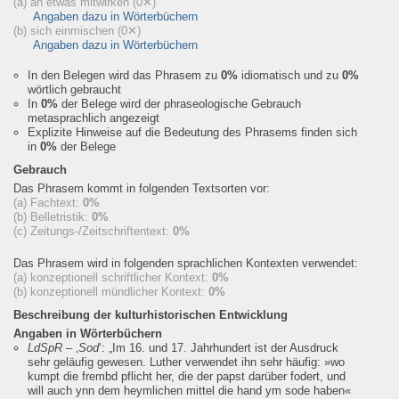
(a) an etwas mitwirken
(0✕)
Angaben dazu in Wörterbüchern
(b) sich einmischen
(0✕)
Angaben dazu in Wörterbüchern
In den Belegen wird das Phrasem zu
0%
idiomatisch und zu
0%
wörtlich gebraucht
In
0%
der Belege wird der phraseologische Gebrauch
metasprachlich angezeigt
Explizite Hinweise auf die Bedeutung des Phrasems finden sich
in
0%
der Belege
Gebrauch
Das Phrasem kommt in folgenden Textsorten vor:
(a) Fachtext:
0%
(b) Belletristik:
0%
(c) Zeitungs-/Zeitschriftentext:
0%
Das Phrasem wird in folgenden sprachlichen Kontexten verwendet:
(a) konzeptionell schriftlicher Kontext:
0%
(b) konzeptionell mündlicher Kontext:
0%
Beschreibung der kulturhistorischen Entwicklung
Angaben in Wörterbüchern
LdSpR
– ‚
Sod
‘:
„Im 16. und 17. Jahrhundert ist der Ausdruck
sehr geläufig gewesen. Luther verwendet ihn sehr häufig: »wo
kumpt die frembd pflicht her, die der papst darüber fodert, und
will auch ynn dem heymlichen mittel die hand ym sode haben«