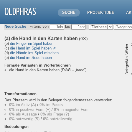
OLDPHRAS
SUCHE
PROJEKTIDEE
AK
Neue Suche
| Filtern: von
bis
(a) die Hand in den Karten haben
(0✕)
(b)
die Finger im Spiel haben
Belege/Mio. Wörter
(c)
die Hand im Spiel haben
⇗
(d)
die Hände ins Spiel mischen
(e)
die Hand im Sode haben
Formale Varianten in Wörterbüchern
die Hand in den Karten haben
(
DWB
– ‚
hand
‘).
Transformationen
Das Phrasem wird in den Belegen folgendermassen verwendet:
0%
im Aktiv (
A
)
/
0%
im Passiv
0%
in positiver Form (
+
)
/
0%
in negierter Form
0%
als Aussage
/
0%
als Frage (
?
)
0%
satzwertig (
S
)
/
0%
satzteilwertig
Bedeutungen