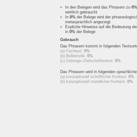
In den Belegen wird das Phrasem zu
0
wörtlich gebraucht
In
0%
der Belege wird der phraseologis
metasprachlich angezeigt
Explizite Hinweise auf die Bedeutung d
in
0%
der Belege
Gebrauch
Das Phrasem kommt in folgenden Textsorte
(a) Fachtext:
0%
(b) Belletristik:
0%
(c) Zeitungs-/Zeitschriftentext:
0%
Das Phrasem wird in folgenden sprachlich
(a) konzeptionell schriftlicher Kontext:
0%
(b) konzeptionell mündlicher Kontext:
0%