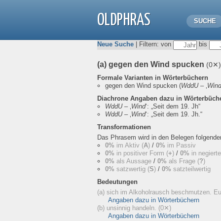
OLDPHRAS
SUCHE
Neue Suche
| Filtern: von
bis
(a) gegen den Wind spucken
(0✕)
Formale Varianten in Wörterbüchern
gegen den Wind spucken
(
WddU
– ‚
Win
Diachrone Angaben dazu in Wörterbüch
WddU
– ‚
Wind
‘:
„Seit dem 19. Jh“
WddU
– ‚
Wind
‘:
„Seit dem 19. Jh.“
Transformationen
Das Phrasem wird in den Belegen folgend
0%
im Aktiv (
A
)
/
0%
im Passiv
0%
in positiver Form (
+
)
/
0%
in negiert
0%
als Aussage
/
0%
als Frage (
?
)
0%
satzwertig (
S
)
/
0%
satzteilwertig
Bedeutungen
(a) sich im Alkoholrausch beschmutzen. 
Angaben dazu in Wörterbüchern
(b) unsinnig handeln.
(0✕)
Angaben dazu in Wörterbüchern