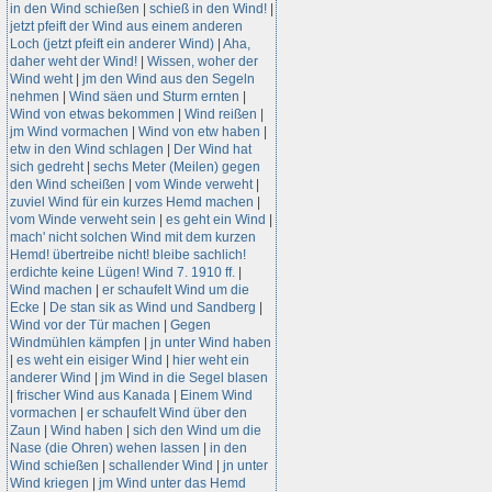
in den Wind schießen
|
schieß in den Wind!
|
jetzt pfeift der Wind aus einem anderen
Loch (jetzt pfeift ein anderer Wind)
|
Aha,
daher weht der Wind!
|
Wissen, woher der
Wind weht
|
jm den Wind aus den Segeln
nehmen
|
Wind säen und Sturm ernten
|
Wind von etwas bekommen
|
Wind reißen
|
jm Wind vormachen
|
Wind von etw haben
|
etw in den Wind schlagen
|
Der Wind hat
sich gedreht
|
sechs Meter (Meilen) gegen
den Wind scheißen
|
vom Winde verweht
|
zuviel Wind für ein kurzes Hemd machen
|
vom Winde verweht sein
|
es geht ein Wind
|
mach' nicht solchen Wind mit dem kurzen
Hemd! übertreibe nicht! bleibe sachlich!
erdichte keine Lügen! Wind 7. 1910 ff.
|
Wind machen
|
er schaufelt Wind um die
Ecke
|
De stan sik as Wind und Sandberg
|
Wind vor der Tür machen
|
Gegen
Windmühlen kämpfen
|
jn unter Wind haben
|
es weht ein eisiger Wind
|
hier weht ein
anderer Wind
|
jm Wind in die Segel blasen
|
frischer Wind aus Kanada
|
Einem Wind
vormachen
|
er schaufelt Wind über den
Zaun
|
Wind haben
|
sich den Wind um die
Nase (die Ohren) wehen lassen
|
in den
Wind schießen
|
schallender Wind
|
jn unter
Wind kriegen
|
jm Wind unter das Hemd