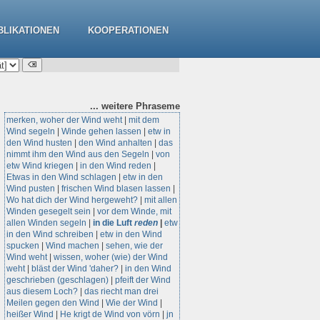
BLIKATIONEN
KOOPERATIONEN
... weitere
Phraseme
merken, woher der Wind weht
|
mit dem
Wind segeln
|
Winde gehen lassen
|
etw in
den Wind husten
|
den Wind anhalten
|
das
nimmt ihm den Wind aus den Segeln
|
von
etw Wind kriegen
|
in den Wind reden
|
Etwas in den Wind schlagen
|
etw in den
Wind pusten
|
frischen Wind blasen lassen
|
Wo hat dich der Wind hergeweht?
|
mit allen
Winden gesegelt sein
|
vor dem Winde, mit
allen Winden segeln
|
in die Luft
reden
|
etw
in den Wind schreiben
|
etw in den Wind
spucken
|
Wind machen
|
sehen, wie der
Wind weht
|
wissen, woher (wie) der Wind
weht
|
bläst der Wind 'daher?
|
in den Wind
geschrieben (geschlagen)
|
pfeift der Wind
aus diesem Loch?
|
das riecht man drei
Meilen gegen den Wind
|
Wie der Wind
|
heißer Wind
|
He krigt de Wind von vörn
|
jn