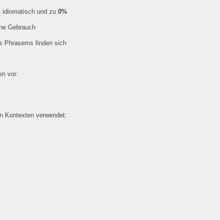
%
idiomatisch und zu
0%
che Gebrauch
es Phrasems finden sich
n vor:
en Kontexten verwendet: