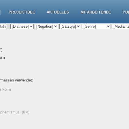
PROJEKTIDEE
AKTUELLES
MITARBEITENDE
PU
d
‘).
ern
ermassen verwendet:
er Form
Euphemismus.
(0✕)