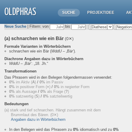
OLDPHRAS
SUCHE
PROJEKTIDEE
AK
Neue Suche
| Filtern: von
bis
(a) schnarchen wie ein Bär
(0✕)
Formale Varianten in Wörterbüchern
schnarchen wie ein Bär
(
WddU
– ‚
Bär
‘).
Diachrone Angaben dazu in Wörterbüchern
WddU
– ‚
Bär
‘:
„18. Jh.“
Transformationen
Das Phrasem wird in den Belegen folgendermassen verwendet:
0%
im Aktiv (
A
)
/
0%
im Passiv
0%
in positiver Form (
+
)
/
0%
in negierter Form
0%
als Aussage
/
0%
als Frage (
?
)
0%
satzwertig (
S
)
/
0%
satzteilwertig
Bedeutungen
(a) stark und tief schnarchen. Hängt zusammen mit dem
Brummlaut des Bären.
(0✕)
Angaben dazu in Wörterbüchern
In den Belegen wird das Phrasem zu
0%
idiomatisch und zu
0%