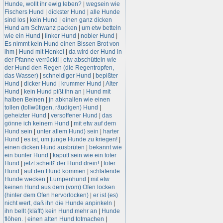
Hunde, wollt ihr ewig leben?
|
wegsein wie
Fischers Hund
|
dickster Hund
|
alle Hunde
sind los
|
kein Hund
|
einen ganz dicken
Hund am Schwanz packen
|
um etw betteln
wie ein Hund
|
linker Hund
|
nobler Hund
|
Es nimmt kein Hund einen Bissen Brot von
ihm
|
Hund mit Henkel
|
da wird der Hund in
der Pfanne verrückt!
|
etw abschütteln wie
der Hund den Regen (die Regentropfen,
das Wasser)
|
schneidiger Hund
|
bepißter
Hund
|
dicker Hund
|
krummer Hund
|
Alter
Hund
|
kein Hund pißt ihn an
|
Hund mit
halben Beinen
|
jn abknallen wie einen
tollen (tollwütigen, räudigen) Hund
|
geheizter Hund
|
versoffener Hund
|
das
gönne ich keinem Hund
|
mit etw auf dem
Hund sein
|
unter allem Hund) sein
|
harter
Hund
|
es ist, um junge Hunde zu kriegen!
|
einen dicken Hund ausbrüten
|
bekannt wie
ein bunter Hund
|
kaputt sein wie ein toter
Hund
|
jetzt scheiß' der Hund drein!
|
toter
Hund
|
auf den Hund kommen
|
schlafende
Hunde wecken
|
Lumpenhund
|
mit etw
keinen Hund aus dem (vom) Ofen locken
(hinter dem Ofen hervorlocken)
|
er ist (es)
nicht wert, daß ihn die Hunde anpinkeln
|
ihn bellt (kläfft) kein Hund mehr an
|
Hunde
flöhen.
|
einen alten Hund totmachen
|