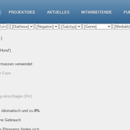
PROJEKTIDEE
AKTUELLES
MITARBEITENDE
PU
✕)
Hund
‘).
ermassen verwendet:
er Form
ng einschlagen
(0✕)
%
idiomatisch und zu
0%
che Gebrauch
es Phrasems finden sich