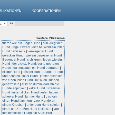
BLIKATIONEN
KOOPERATIONEN
... weitere
Phraseme
frieren wie ein junger Hund
|
nun kriegt der
Hund junge Katzen!
|
dich hat wohl ein toller
Hund gebissen?
|
verwegener Hund
|
gelackter Hund
|
wie ein begossener Hund
|
fliegender Hund
|
sich krummlegen wie ein
Hund
|
der dickste Hund, der je gebraten
wurde
|
da liegt auch ein Hund begraben
|
eisiger Hund
|
dösiger Hund
|
Junge Hunde
und Schoten
|
toller Hund
|
jn niederknallen
wie einen tollen Hund
|
mit allen Hunden
gehetzt sein
|
er ist so dumm, daß ihn die
Hunde anpinkeln
|
kalter Hund
|
strammer
Hund
|
einen dicken Hund laufen haben
|
scheeler Hund
|
lahmer Hund
|
das kann
einen Hund jammern
|
zwei Hunde an
einem Knochen
|
unter dem Hund spielen
|
einen ganz großen Hund loslassen
|
von
ihm nimmt kein Hund ein Stück Brot
|