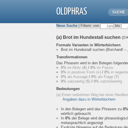
OLDPHRAS
SUCHE
Neue Suche
| Filtern: von
bis
(a) Brot im Hundestall suchen
(0
Formale Varianten in Wörterbüchern
Brot im Hundestall suchen
(
Borchardt
– ‚
Transformationen
Das Phrasem wird in den Belegen folgend
0%
im Aktiv (
A
)
/
0%
im Passiv
0%
in positiver Form (
+
)
/
0%
in negiert
0%
als Aussage
/
0%
als Frage (
?
)
0%
satzwertig (
S
)
/
0%
satzteilwertig
Bedeutungen
(a) Einen verkehrten Weg bei einer Handlu
Angaben dazu in Wörterbüchern
In den Belegen wird das Phrasem zu
0
wörtlich gebraucht
In
0%
der Belege wird der phraseologis
metasprachlich angezeigt
Explizite Hinweise auf die Bedeutung d