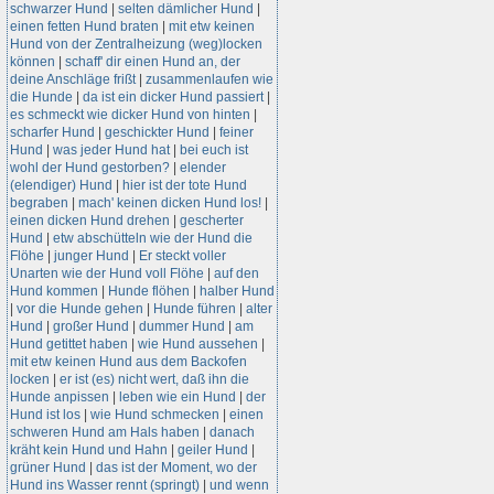
schwarzer Hund
|
selten dämlicher Hund
|
einen fetten Hund braten
|
mit etw keinen
Hund von der Zentralheizung (weg)locken
können
|
schaff' dir einen Hund an, der
deine Anschläge frißt
|
zusammenlaufen wie
die Hunde
|
da ist ein dicker Hund passiert
|
es schmeckt wie dicker Hund von hinten
|
scharfer Hund
|
geschickter Hund
|
feiner
Hund
|
was jeder Hund hat
|
bei euch ist
wohl der Hund gestorben?
|
elender
(elendiger) Hund
|
hier ist der tote Hund
begraben
|
mach' keinen dicken Hund los!
|
einen dicken Hund drehen
|
gescherter
Hund
|
etw abschütteln wie der Hund die
Flöhe
|
junger Hund
|
Er steckt voller
Unarten wie der Hund voll Flöhe
|
auf den
Hund kommen
|
Hunde flöhen
|
halber Hund
|
vor die Hunde gehen
|
Hunde führen
|
alter
Hund
|
großer Hund
|
dummer Hund
|
am
Hund getittet haben
|
wie Hund aussehen
|
mit etw keinen Hund aus dem Backofen
locken
|
er ist (es) nicht wert, daß ihn die
Hunde anpissen
|
leben wie ein Hund
|
der
Hund ist los
|
wie Hund schmecken
|
einen
schweren Hund am Hals haben
|
danach
kräht kein Hund und Hahn
|
geiler Hund
|
grüner Hund
|
das ist der Moment, wo der
Hund ins Wasser rennt (springt)
|
und wenn