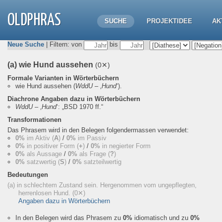
OLDPHRAS
SUCHE
PROJEKTIDEE
AK
Neue Suche
| Filtern: von
bis
(a) wie Hund aussehen
(0✕)
Formale Varianten in Wörterbüchern
wie Hund aussehen
(
WddU
– ‚
Hund
‘).
Diachrone Angaben dazu in Wörterbüchern
WddU
– ‚
Hund
‘:
„BSD 1970 ff.“
Transformationen
Das Phrasem wird in den Belegen folgendermassen verwendet:
0%
im Aktiv (
A
)
/
0%
im Passiv
0%
in positiver Form (
+
)
/
0%
in negierter Form
0%
als Aussage
/
0%
als Frage (
?
)
0%
satzwertig (
S
)
/
0%
satzteilwertig
Bedeutungen
(a) in schlechtem Zustand sein. Hergenommen vom ungepflegten,
herrenlosen Hund.
(0✕)
Angaben dazu in Wörterbüchern
In den Belegen wird das Phrasem zu
0%
idiomatisch und zu
0%