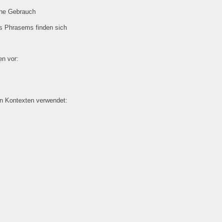
che Gebrauch
es Phrasems finden sich
n vor:
en Kontexten verwendet: