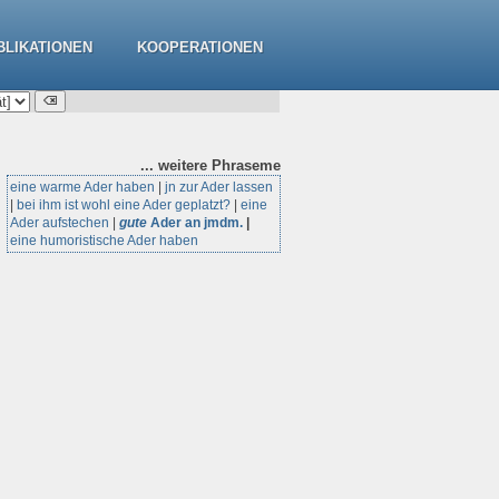
BLIKATIONEN
KOOPERATIONEN
... weitere
Phraseme
eine warme Ader haben
|
jn zur Ader lassen
|
bei ihm ist wohl eine Ader geplatzt?
|
eine
Ader aufstechen
|
gute
Ader an jmdm.
|
eine humoristische Ader haben