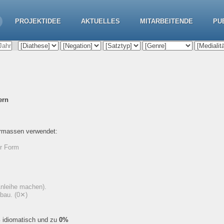
PROJEKTIDEE
AKTUELLES
MITARBEITENDE
PU
ern
ermassen verwendet:
er Form
Anleihe machen).
gbau.
(0✕)
%
idiomatisch und zu
0%