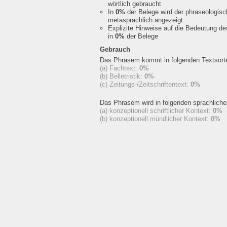
wörtlich gebraucht
In
0%
der Belege wird der phraseologis
metasprachlich angezeigt
Explizite Hinweise auf die Bedeutung d
in
0%
der Belege
Gebrauch
Das Phrasem kommt in folgenden Textsorte
(a) Fachtext:
0%
(b) Belletristik:
0%
(c) Zeitungs-/Zeitschriftentext:
0%
Das Phrasem wird in folgenden sprachlich
(a) konzeptionell schriftlicher Kontext:
0%
(b) konzeptionell mündlicher Kontext:
0%