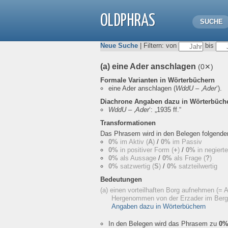
OLDPHRAS
SUCHE
Neue Suche
| Filtern: von
bis
(a) eine Ader anschlagen
(0✕)
Formale Varianten in Wörterbüchern
eine Ader anschlagen
(
WddU
– ‚
Ader
‘).
Diachrone Angaben dazu in Wörterbüch
WddU
– ‚
Ader
‘:
„1935 ff.“
Transformationen
Das Phrasem wird in den Belegen folgend
0%
im Aktiv (
A
)
/
0%
im Passiv
0%
in positiver Form (
+
)
/
0%
in negiert
0%
als Aussage
/
0%
als Frage (
?
)
0%
satzwertig (
S
)
/
0%
satzteilwertig
Bedeutungen
(a) einen vorteilhaften Borg aufnehmen (= 
Hergenommen von der Erzader im Ber
Angaben dazu in Wörterbüchern
In den Belegen wird das Phrasem zu
0