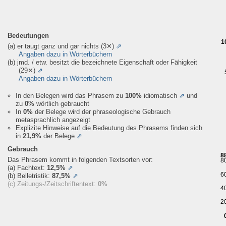
Bedeutungen
1
(a) er taugt ganz und gar nichts
(3✕)
⇗
Angaben dazu in Wörterbüchern
(b) jmd. / etw. besitzt die bezeichnete Eigenschaft oder Fähigkeit
(29✕)
⇗
Angaben dazu in Wörterbüchern
In den Belegen wird das Phrasem zu
100%
idiomatisch
⇗
und
zu
0%
wörtlich gebraucht
In
0%
der Belege wird der phraseologische Gebrauch
metasprachlich angezeigt
Explizite Hinweise auf die Bedeutung des Phrasems finden sich
in
21,9%
der Belege
⇗
Gebrauch
8
Das Phrasem kommt in folgenden Textsorten vor:
8
(a) Fachtext:
12,5%
⇗
6
(b) Belletristik:
87,5%
⇗
(c) Zeitungs-/Zeitschriftentext:
0%
4
2