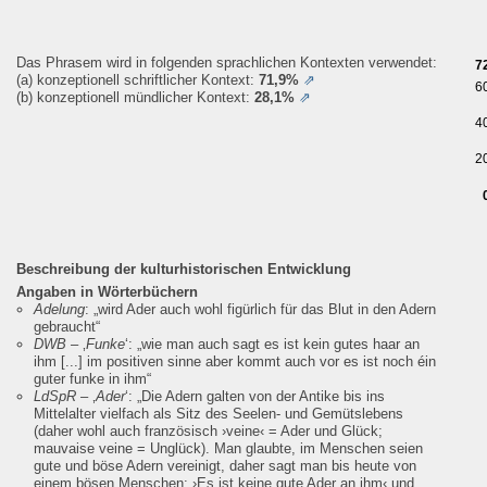
Das Phrasem wird in folgenden sprachlichen Kontexten verwendet:
7
(a) konzeptionell schriftlicher Kontext:
71,9%
⇗
6
(b) konzeptionell mündlicher Kontext:
28,1%
⇗
4
2
Beschreibung der kulturhistorischen Entwicklung
Angaben in Wörterbüchern
Adelung
:
„wird Ader auch wohl figürlich für das Blut in den Adern
gebraucht“
DWB
– ‚
Funke
‘:
„wie man auch sagt es ist kein gutes haar an
ihm [...] im positiven sinne aber kommt auch vor es ist noch éin
guter funke in ihm“
LdSpR
– ‚
Ader
‘:
„Die Adern galten von der Antike bis ins
Mittelalter vielfach als Sitz des Seelen- und Gemütslebens
(daher wohl auch französisch ›veine‹ = Ader und Glück;
mauvaise veine = Unglück). Man glaubte, im Menschen seien
gute und böse Adern vereinigt, daher sagt man bis heute von
einem bösen Menschen: ›Es ist keine gute Ader an ihm‹ und