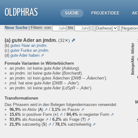
OLDPHRAS
SUCHE
PROJEKTIDEE
AK
Neue Suche
| Filtern: von
bis
(a)
gute
Ader an jmdm.
⇗
(32✕)
Belege/Mio. Wörter
(b)
gutes
Haar an jmdm.
(c)
guter
Funke an jmdm.
(d)
gute
Ader haben
⇗
Formale Varianten in Wörterbüchern
an jmdm. ist keine gute Ader
(
Adelung
).
an jmdm. ist keine gute Ader
(
Borchardt
).
an jmdm. ist kein gutes Äderchen
(
DWB
– ‚
Äderchen
‘).
jmd. hat eine gute Ader
(
DWB
– ‚
Ader
‘).
an jmdm. ist keine gute Ader
(
LdSpR
– ‚
Ader
‘).
Transformationen
1
Das Phrasem wird in den Belegen folgendermassen verwendet:
96,9%
im Aktiv (
A
)
⇗
/
3,1%
im Passiv
⇗
15,6%
in positiver Form (
+
)
⇗
/
84,4%
in negierter Form
⇗
93,8%
als Aussage
⇗
/
6,2%
als Frage (
?
)
⇗
21,9%
satzwertig (
S
)
⇗
/
78,1%
satzteilwertig
⇗