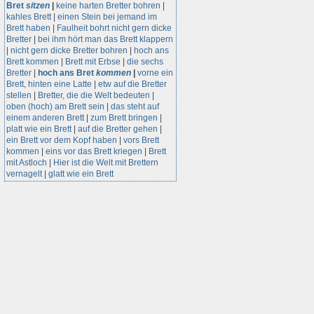
Bret
sitzen
|
keine harten Bretter bohren
|
kahles Brett
|
einen Stein bei jemand im
Brett haben
|
Faulheit bohrt nicht gern dicke
Bretter
|
bei ihm hört man das Brett klappern
|
nicht gern dicke Bretter bohren
|
hoch ans
Brett kommen
|
Brett mit Erbse
|
die sechs
Bretter
|
hoch ans Bret
kommen
|
vorne ein
Brett, hinten eine Latte
|
etw auf die Bretter
stellen
|
Bretter, die die Welt bedeuten
|
oben (hoch) am Brett sein
|
das steht auf
einem anderen Brett
|
zum Brett bringen
|
platt wie ein Brett
|
auf die Bretter gehen
|
ein Brett vor dem Kopf haben
|
vors Brett
kommen
|
eins vor das Brett kriegen
|
Brett
mit Astloch
|
Hier ist die Welt mit Brettern
vernagelt
|
glatt wie ein Brett