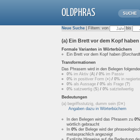
OLDPHRAS
SUCHE
Neue Suche
| Filtern: von
bis
(a) Ein Brett vor dem Kopf habe
Formale Varianten in Wörterbüchern
Ein Brett vor dem Kopf haben
(
Borchard
Transformationen
Das Phrasem wird in den Belegen folgend
0%
im Aktiv (
A
)
/
0%
im Passiv
0%
in positiver Form (
+
)
/
0%
in negiert
0%
als Aussage
/
0%
als Frage (
?
)
0%
satzwertig (
S
)
/
0%
satzteilwertig
Bedeutungen
(a) begriffsstutzig, dumm sein
(0✕)
Angaben dazu in Wörterbüchern
In den Belegen wird das Phrasem zu
0
wörtlich gebraucht
In
0%
der Belege wird der phraseologis
metasprachlich angezeigt
Explizite Hinweise auf die Bedeutung d