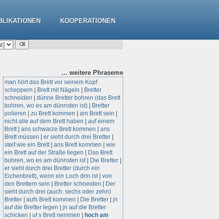
BLIKATIONEN
KOOPERATIONEN
... weitere
Phraseme
man hört das Brett vor seinem Kopf
scheppern
|
Brett mit Nägeln
|
Bretter
schneiden
|
dünne Bretter bohren (das Brett
bohren, wo es am dünnsten ist)
|
Bretter
polieren
|
zu Brett kommen
|
am Brett sein
|
nicht alle auf dem Brett haben
|
auf einem
Brett
|
ans schwarze Brett kommen
|
ans
Brett müssen
|
er sieht durch drei Bretter
|
steif wie ein Brett
|
ans Brett kommen
|
wie
ein Brett auf der Straße liegen
|
Das Brett
bohren, wo es am dünnsten ist
|
Die Bretter
|
er sieht durch drei Bretter (durch ein
Eichenbrett), wenn ein Loch drin ist
|
von
den Brettern sein
|
Bretter schneiden
|
Der
sieht durch drei (auch: sechs oder zehn)
Bretter
|
aufs Brett kommen
|
Die Bretter
|
jn
auf die Bretter legen
|
jn auf die Bretter
schicken
|
uf s Brett nemmen
|
hoch am