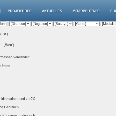
PROJEKTIDEE
AKTUELLES
MITARBEITENDE
PU
n
(0✕)
t
– ‚
Brett
‘).
ermassen verwendet:
er Form
%
idiomatisch und zu
0%
che Gebrauch
es Phrasems finden sich