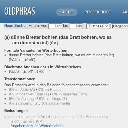
OLDPHRAS
SUCHE
PROJEKTIDEE
AK
Neue Suche
| Filtern: von
bis
(a) dünne Bretter bohren (das Brett bohren, wo es
am dünnsten ist)
(0✕)
Formale Varianten in Wörterbüchern
dünne Bretter bohren (das Brett bohren, wo es am dünnsten ist)
(
WddU
– ‚
Brett
‘).
Diachrone Angaben dazu in Wörterbüchern
WddU
– ‚
Brett
‘:
„1700 ff.“
Transformationen
Das Phrasem wird in den Belegen folgendermassen verwendet:
0%
im Aktiv (
A
)
/
0%
im Passiv
0%
in positiver Form (
+
)
/
0%
in negierter Form
0%
als Aussage
/
0%
als Frage (
?
)
0%
satzwertig (
S
)
/
0%
satzteilwertig
Bedeutungen
(a) sich die leichteste Arbeit aussuchen; sich die Entscheidung
leicht machen.
(0✕)
Angaben dazu in Wörterbüchern