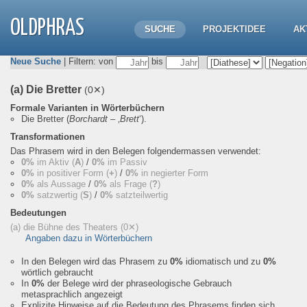
OLDPHRAS
SUCHE
PROJEKTIDEE
AK
Neue Suche
| Filtern: von
bis
(a) Die Bretter
(0✕)
Formale Varianten in Wörterbüchern
Die Bretter
(
Borchardt
– ‚
Brett
‘).
Transformationen
Das Phrasem wird in den Belegen folgendermassen verwendet:
0%
im Aktiv (
A
)
/
0%
im Passiv
0%
in positiver Form (
+
)
/
0%
in negierter Form
0%
als Aussage
/
0%
als Frage (
?
)
0%
satzwertig (
S
)
/
0%
satzteilwertig
Bedeutungen
(a) die Bühne des Theaters
(0✕)
Angaben dazu in Wörterbüchern
In den Belegen wird das Phrasem zu
0%
idiomatisch und zu
0%
wörtlich gebraucht
In
0%
der Belege wird der phraseologische Gebrauch
metasprachlich angezeigt
Explizite Hinweise auf die Bedeutung des Phrasems finden sich