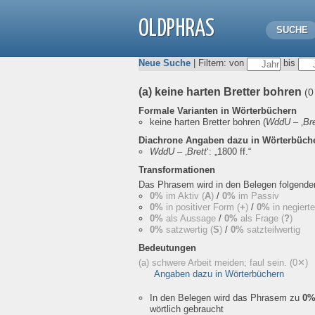
OLDPHRAS
SUCHE
Neue Suche
| Filtern: von
bis
(a) keine harten Bretter bohren
(0
Formale Varianten in Wörterbüchern
keine harten Bretter bohren
(
WddU
– ‚
Bre
Diachrone Angaben dazu in Wörterbüch
WddU
– ‚
Brett
‘:
„1800 ff.“
Transformationen
Das Phrasem wird in den Belegen folgend
0%
im Aktiv (
A
)
/
0%
im Passiv
0%
in positiver Form (
+
)
/
0%
in negiert
0%
als Aussage
/
0%
als Frage (
?
)
0%
satzwertig (
S
)
/
0%
satzteilwertig
Bedeutungen
(a) schwere Arbeit meiden; faul sein.
(0✕)
Angaben dazu in Wörterbüchern
In den Belegen wird das Phrasem zu
0
wörtlich gebraucht