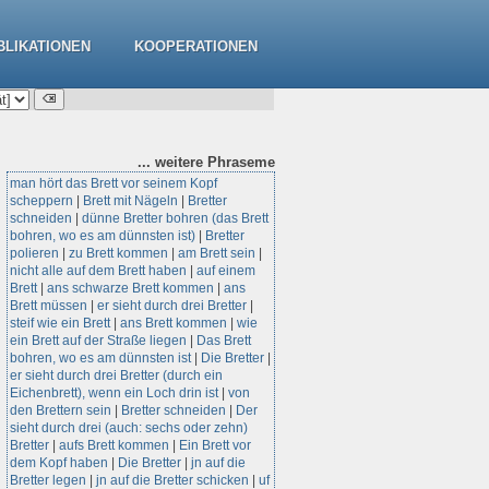
BLIKATIONEN
KOOPERATIONEN
... weitere
Phraseme
man hört das Brett vor seinem Kopf
scheppern
|
Brett mit Nägeln
|
Bretter
schneiden
|
dünne Bretter bohren (das Brett
bohren, wo es am dünnsten ist)
|
Bretter
polieren
|
zu Brett kommen
|
am Brett sein
|
nicht alle auf dem Brett haben
|
auf einem
Brett
|
ans schwarze Brett kommen
|
ans
Brett müssen
|
er sieht durch drei Bretter
|
steif wie ein Brett
|
ans Brett kommen
|
wie
ein Brett auf der Straße liegen
|
Das Brett
bohren, wo es am dünnsten ist
|
Die Bretter
|
er sieht durch drei Bretter (durch ein
Eichenbrett), wenn ein Loch drin ist
|
von
den Brettern sein
|
Bretter schneiden
|
Der
sieht durch drei (auch: sechs oder zehn)
Bretter
|
aufs Brett kommen
|
Ein Brett vor
dem Kopf haben
|
Die Bretter
|
jn auf die
Bretter legen
|
jn auf die Bretter schicken
|
uf