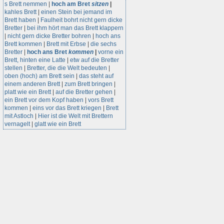
s Brett nemmen
|
hoch am Bret
sitzen
|
kahles Brett
|
einen Stein bei jemand im
Brett haben
|
Faulheit bohrt nicht gern dicke
Bretter
|
bei ihm hört man das Brett klappern
|
nicht gern dicke Bretter bohren
|
hoch ans
Brett kommen
|
Brett mit Erbse
|
die sechs
Bretter
|
hoch ans Bret
kommen
|
vorne ein
Brett, hinten eine Latte
|
etw auf die Bretter
stellen
|
Bretter, die die Welt bedeuten
|
oben (hoch) am Brett sein
|
das steht auf
einem anderen Brett
|
zum Brett bringen
|
platt wie ein Brett
|
auf die Bretter gehen
|
ein Brett vor dem Kopf haben
|
vors Brett
kommen
|
eins vor das Brett kriegen
|
Brett
mit Astloch
|
Hier ist die Welt mit Brettern
vernagelt
|
glatt wie ein Brett