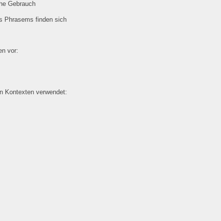
che Gebrauch
es Phrasems finden sich
n vor:
en Kontexten verwendet: