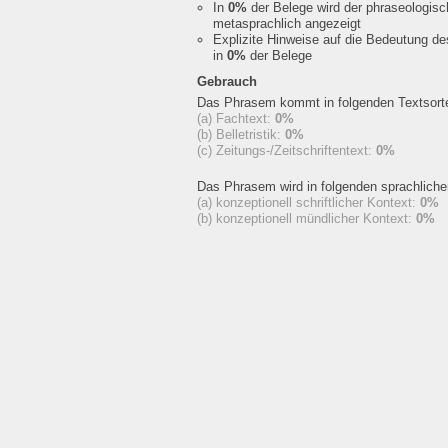
In
0%
der Belege wird der phraseologis
metasprachlich angezeigt
Explizite Hinweise auf die Bedeutung d
in
0%
der Belege
Gebrauch
Das Phrasem kommt in folgenden Textsorte
(a) Fachtext:
0%
(b) Belletristik:
0%
(c) Zeitungs-/Zeitschriftentext:
0%
Das Phrasem wird in folgenden sprachlich
(a) konzeptionell schriftlicher Kontext:
0%
(b) konzeptionell mündlicher Kontext:
0%