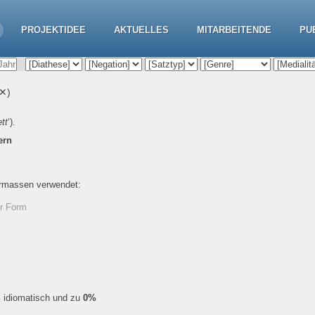
PROJEKTIDEE
AKTUELLES
MITARBEITENDE
PU
✕)
tt
‘).
ern
ermassen verwendet:
er Form
%
idiomatisch und zu
0%