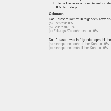
Explizite Hinweise auf die Bedeutung d
in
0%
der Belege
Gebrauch
Das Phrasem kommt in folgenden Textsorte
(a) Fachtext:
0%
(b) Belletristik:
0%
(c) Zeitungs-/Zeitschriftentext:
0%
Das Phrasem wird in folgenden sprachlich
(a) konzeptionell schriftlicher Kontext:
0%
(b) konzeptionell mündlicher Kontext:
0%