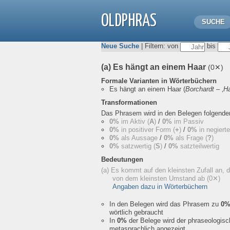
OLDPHRAS
SUCHE
Neue Suche
| Filtern: von
bis
(a) Es hängt an einem Haar
(0✕)
Formale Varianten in Wörterbüchern
Es hängt an einem Haar
(
Borchardt
– ‚
H
Transformationen
Das Phrasem wird in den Belegen folgend
0%
im Aktiv (
A
)
/
0%
im Passiv
0%
in positiver Form (
+
)
/
0%
in negiert
0%
als Aussage
/
0%
als Frage (
?
)
0%
satzwertig (
S
)
/
0%
satzteilwertig
Bedeutungen
(a) Es kommt auf den kleinsten Zufall an, 
von dem kleinsten Umstand ab
(0✕)
Angaben dazu in Wörterbüchern
In den Belegen wird das Phrasem zu
0
wörtlich gebraucht
In
0%
der Belege wird der phraseologis
metasprachlich angezeigt