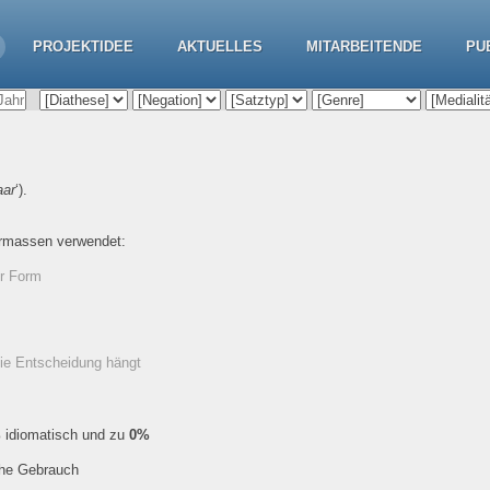
PROJEKTIDEE
AKTUELLES
MITARBEITENDE
PU
aar
‘).
ermassen verwendet:
er Form
die Entscheidung hängt
%
idiomatisch und zu
0%
che Gebrauch