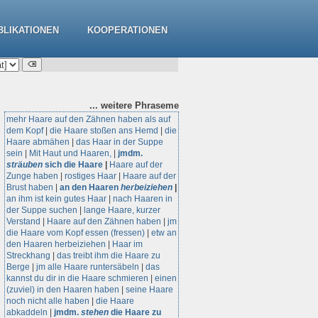
BLIKATIONEN
KOOPERATIONEN
... weitere
Phraseme
mehr Haare auf den Zähnen haben als auf
dem Kopf
|
die Haare stoßen ans Hemd
|
die
Haare abmähen
|
das Haar in der Suppe
sein
|
Mit Haut und Haaren,
|
jmdm.
sträuben
sich die Haare
|
Haare auf der
Zunge haben
|
rostiges Haar
|
Haare auf der
Brust haben
|
an den Haaren
herbeiziehen
|
an ihm ist kein gutes Haar
|
nach Haaren in
der Suppe suchen
|
lange Haare, kurzer
Verstand
|
Haare auf den Zähnen haben
|
jm
die Haare vom Kopf essen (fressen)
|
etw an
den Haaren herbeiziehen
|
Haar im
Streckhang
|
das treibt ihm die Haare zu
Berge
|
jm alle Haare runtersäbeln
|
das
kannst du dir in die Haare schmieren
|
einen
(zuviel) in den Haaren haben
|
seine Haare
noch nicht alle haben
|
die Haare
abkaddeln
|
jmdm.
stehen
die Haare zu