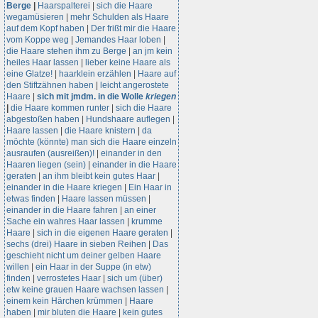
Berge
|
Haarspalterei
|
sich die Haare
wegamüsieren
|
mehr Schulden als Haare
auf dem Kopf haben
|
Der frißt mir die Haare
vom Koppe weg
|
Jemandes Haar loben
|
die Haare stehen ihm zu Berge
|
an jm kein
heiles Haar lassen
|
lieber keine Haare als
eine Glatze!
|
haarklein erzählen
|
Haare auf
den Stiftzähnen haben
|
leicht angerostete
Haare
|
sich mit jmdm. in die Wolle
kriegen
|
die Haare kommen runter
|
sich die Haare
abgestoßen haben
|
Hundshaare auflegen
|
Haare lassen
|
die Haare knistern
|
da
möchte (könnte) man sich die Haare einzeln
ausraufen (ausreißen)!
|
einander in den
Haaren liegen (sein)
|
einander in die Haare
geraten
|
an ihm bleibt kein gutes Haar
|
einander in die Haare kriegen
|
Ein Haar in
etwas finden
|
Haare lassen müssen
|
einander in die Haare fahren
|
an einer
Sache ein wahres Haar lassen
|
krumme
Haare
|
sich in die eigenen Haare geraten
|
sechs (drei) Haare in sieben Reihen
|
Das
geschieht nicht um deiner gelben Haare
willen
|
ein Haar in der Suppe (in etw)
finden
|
verrostetes Haar
|
sich um (über)
etw keine grauen Haare wachsen lassen
|
einem kein Härchen krümmen
|
Haare
haben
|
mir bluten die Haare
|
kein gutes