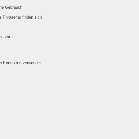
che Gebrauch
es Phrasems finden sich
n vor:
en Kontexten verwendet: