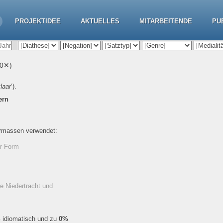
PROJEKTIDEE
AKTUELLES
MITARBEITENDE
PU
(0✕)
Haar
‘).
ern
ermassen verwendet:
er Form
he Niedertracht und
%
idiomatisch und zu
0%