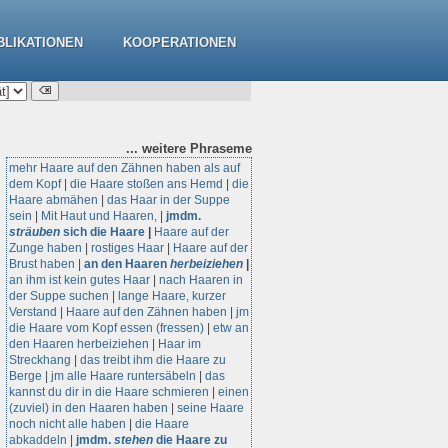
BLIKATIONEN
KOOPERATIONEN
... weitere
Phraseme
mehr Haare auf den Zähnen haben als auf
dem Kopf
|
die Haare stoßen ans Hemd
|
die
Haare abmähen
|
das Haar in der Suppe
sein
|
Mit Haut und Haaren,
|
jmdm.
sträuben
sich die Haare
|
Haare auf der
Zunge haben
|
rostiges Haar
|
Haare auf der
Brust haben
|
an den Haaren
herbeiziehen
|
an ihm ist kein gutes Haar
|
nach Haaren in
der Suppe suchen
|
lange Haare, kurzer
Verstand
|
Haare auf den Zähnen haben
|
jm
die Haare vom Kopf essen (fressen)
|
etw an
den Haaren herbeiziehen
|
Haar im
Streckhang
|
das treibt ihm die Haare zu
Berge
|
jm alle Haare runtersäbeln
|
das
kannst du dir in die Haare schmieren
|
einen
(zuviel) in den Haaren haben
|
seine Haare
noch nicht alle haben
|
die Haare
abkaddeln
|
jmdm.
stehen
die Haare zu