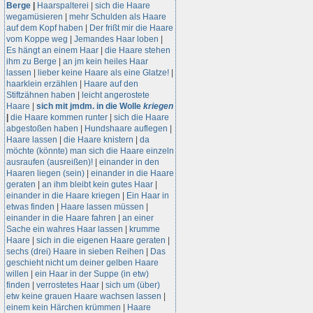
Berge
|
Haarspalterei
|
sich die Haare
wegamüsieren
|
mehr Schulden als Haare
auf dem Kopf haben
|
Der frißt mir die Haare
vom Koppe weg
|
Jemandes Haar loben
|
Es hängt an einem Haar
|
die Haare stehen
ihm zu Berge
|
an jm kein heiles Haar
lassen
|
lieber keine Haare als eine Glatze!
|
haarklein erzählen
|
Haare auf den
Stiftzähnen haben
|
leicht angerostete
Haare
|
sich mit jmdm. in die Wolle
kriegen
|
die Haare kommen runter
|
sich die Haare
abgestoßen haben
|
Hundshaare auflegen
|
Haare lassen
|
die Haare knistern
|
da
möchte (könnte) man sich die Haare einzeln
ausraufen (ausreißen)!
|
einander in den
Haaren liegen (sein)
|
einander in die Haare
geraten
|
an ihm bleibt kein gutes Haar
|
einander in die Haare kriegen
|
Ein Haar in
etwas finden
|
Haare lassen müssen
|
einander in die Haare fahren
|
an einer
Sache ein wahres Haar lassen
|
krumme
Haare
|
sich in die eigenen Haare geraten
|
sechs (drei) Haare in sieben Reihen
|
Das
geschieht nicht um deiner gelben Haare
willen
|
ein Haar in der Suppe (in etw)
finden
|
verrostetes Haar
|
sich um (über)
etw keine grauen Haare wachsen lassen
|
einem kein Härchen krümmen
|
Haare