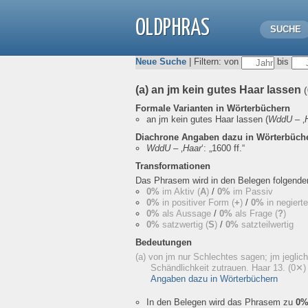
OLDPHRAS
SUCHE
Neue Suche
| Filtern: von
bis
(a) an jm kein gutes Haar lassen
Formale Varianten in Wörterbüchern
an jm kein gutes Haar lassen
(
WddU
– ‚
Diachrone Angaben dazu in Wörterbüch
WddU
– ‚
Haar
‘:
„1600 ff.“
Transformationen
Das Phrasem wird in den Belegen folgend
0%
im Aktiv (
A
)
/
0%
im Passiv
0%
in positiver Form (
+
)
/
0%
in negiert
0%
als Aussage
/
0%
als Frage (
?
)
0%
satzwertig (
S
)
/
0%
satzteilwertig
Bedeutungen
(a) von jm nur Schlechtes sagen; jm jeglic
Schändlichkeit zutrauen. Haar 13.
(0✕)
Angaben dazu in Wörterbüchern
In den Belegen wird das Phrasem zu
0