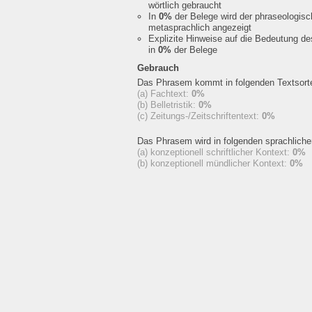
wörtlich gebraucht
In
0%
der Belege wird der phraseologis
metasprachlich angezeigt
Explizite Hinweise auf die Bedeutung d
in
0%
der Belege
Gebrauch
Das Phrasem kommt in folgenden Textsorte
(a) Fachtext:
0%
(b) Belletristik:
0%
(c) Zeitungs-/Zeitschriftentext:
0%
Das Phrasem wird in folgenden sprachlich
(a) konzeptionell schriftlicher Kontext:
0%
(b) konzeptionell mündlicher Kontext:
0%