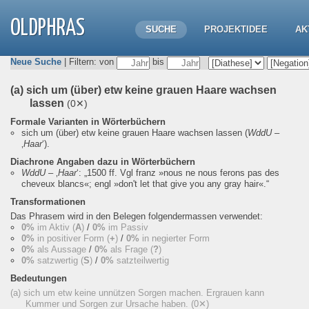
OLDPHRAS
SUCHE
PROJEKTIDEE
AK
Neue Suche
| Filtern: von
bis
(a) sich um (über) etw keine grauen Haare wachsen
lassen
(0✕)
Formale Varianten in Wörterbüchern
sich um (über) etw keine grauen Haare wachsen lassen
(
WddU
–
‚
Haar
‘).
Diachrone Angaben dazu in Wörterbüchern
WddU
– ‚
Haar
‘:
„1500 ff. Vgl franz »nous ne nous ferons pas des
cheveux blancs«; engl »don't let that give you any gray hair«.“
Transformationen
Das Phrasem wird in den Belegen folgendermassen verwendet:
0%
im Aktiv (
A
)
/
0%
im Passiv
0%
in positiver Form (
+
)
/
0%
in negierter Form
0%
als Aussage
/
0%
als Frage (
?
)
0%
satzwertig (
S
)
/
0%
satzteilwertig
Bedeutungen
(a) sich um etw keine unnützen Sorgen machen. Ergrauen kann
Kummer und Sorgen zur Ursache haben.
(0✕)