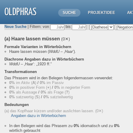
OLDPHRAS
SUCHE
PROJEKTIDEE
AK
Neue Suche
| Filtern: von
bis
(a) Haare lassen müssen
(0✕)
Formale Varianten in Wörterbüchern
Haare lassen müssen
(
WddU
– ‚
Haar
‘).
Diachrone Angaben dazu in Wörterbüchern
WddU
– ‚
Haar
‘:
„1920 ff.“
Transformationen
Das Phrasem wird in den Belegen folgendermassen verwendet:
0%
im Aktiv (
A
)
/
0%
im Passiv
0%
in positiver Form (
+
)
/
0%
in negierter Form
0%
als Aussage
/
0%
als Frage (
?
)
0%
satzwertig (
S
)
/
0%
satzteilwertig
Bedeutungen
(a) das Kopfhaar kürzen und/oder auslichten lassen.
(0✕)
Angaben dazu in Wörterbüchern
In den Belegen wird das Phrasem zu
0%
idiomatisch und zu
0%
wörtlich gebraucht