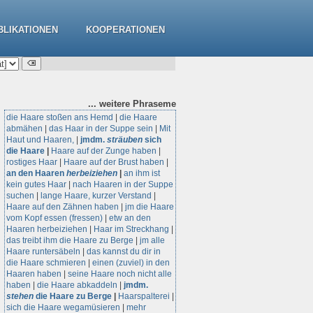
BLIKATIONEN
KOOPERATIONEN
... weitere
Phraseme
die Haare stoßen ans Hemd
|
die Haare
abmähen
|
das Haar in der Suppe sein
|
Mit
Haut und Haaren,
|
jmdm.
sträuben
sich
die Haare
|
Haare auf der Zunge haben
|
rostiges Haar
|
Haare auf der Brust haben
|
an den Haaren
herbeiziehen
|
an ihm ist
kein gutes Haar
|
nach Haaren in der Suppe
suchen
|
lange Haare, kurzer Verstand
|
Haare auf den Zähnen haben
|
jm die Haare
vom Kopf essen (fressen)
|
etw an den
Haaren herbeiziehen
|
Haar im Streckhang
|
das treibt ihm die Haare zu Berge
|
jm alle
Haare runtersäbeln
|
das kannst du dir in
die Haare schmieren
|
einen (zuviel) in den
Haaren haben
|
seine Haare noch nicht alle
haben
|
die Haare abkaddeln
|
jmdm.
stehen
die Haare zu Berge
|
Haarspalterei
|
sich die Haare wegamüsieren
|
mehr