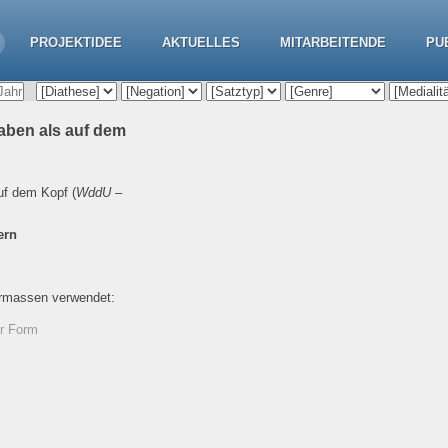
PROJEKTIDEE
AKTUELLES
MITARBEITENDE
PU
aben als auf dem
uf dem Kopf
(
WddU
–
ern
ermassen verwendet:
er Form