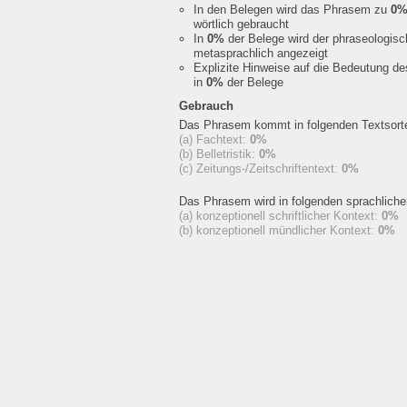
In den Belegen wird das Phrasem zu
0
wörtlich gebraucht
In
0%
der Belege wird der phraseologis
metasprachlich angezeigt
Explizite Hinweise auf die Bedeutung d
in
0%
der Belege
Gebrauch
Das Phrasem kommt in folgenden Textsorte
(a) Fachtext:
0%
(b) Belletristik:
0%
(c) Zeitungs-/Zeitschriftentext:
0%
Das Phrasem wird in folgenden sprachlich
(a) konzeptionell schriftlicher Kontext:
0%
(b) konzeptionell mündlicher Kontext:
0%