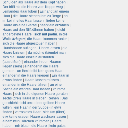
Schulden als Haare auf dem Kopf haben
|
Der frißt mir die Haare vom Koppe weg
|
Jemandes Haar loben
|
Es hängt an einem
Haar
|
die Haare stehen ihm zu Berge
|
an
jm kein heiles Haar lassen
|
lieber keine
Haare als eine Glatze!
|
haarklein erzählen
|
Haare auf den Stiftzähnen haben
|
leicht
angerostete Haare
|
sich mit jmdm. in die
Wolle
kriegen
|
die Haare kommen runter
|
sich die Haare abgestoßen haben
|
Hundshaare auflegen
|
Haare lassen
|
die
Haare knistern
|
da möchte (könnte) man
sich die Haare einzeln ausraufen
(ausreißen)!
|
einander in den Haaren
liegen (sein)
|
einander in die Haare
geraten
|
an ihm bleibt kein gutes Haar
|
einander in die Haare kriegen
|
Ein Haar in
etwas finden
|
Haare lassen müssen
|
einander in die Haare fahren
|
an einer
Sache ein wahres Haar lassen
|
krumme
Haare
|
sich in die eigenen Haare geraten
|
sechs (drei) Haare in sieben Reihen
|
Das
geschieht nicht um deiner gelben Haare
willen
|
ein Haar in der Suppe (in etw)
finden
|
verrostetes Haar
|
sich um (über)
etw keine grauen Haare wachsen lassen
|
einem kein Härchen krümmen
|
Haare
haben
|
mir bluten die Haare
|
kein gutes