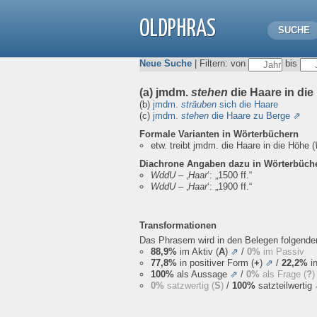
OLDPHRAS
SUCHE
Neue Suche
| Filtern: von
bis
(a) jmdm.
stehen
die Haare in di
(b)
jmdm.
sträuben
sich die Haare
(c)
jmdm.
stehen
die Haare zu Berge
⇗
Formale Varianten in Wörterbüchern
etw. treibt jmdm. die Haare in die Höhe
(
Diachrone Angaben dazu in Wörterbüch
WddU
– ‚
Haar
‘:
„1500 ff.“
WddU
– ‚
Haar
‘:
„1900 ff.“
Transformationen
Das Phrasem wird in den Belegen folgend
88,9%
im Aktiv (
A
)
⇗
/
0%
im Passiv
77,8%
in positiver Form (
+
)
⇗
/
22,2%
in
100%
als Aussage
⇗
/
0%
als Frage (
?
)
0%
satzwertig (
S
)
/
100%
satzteilwertig