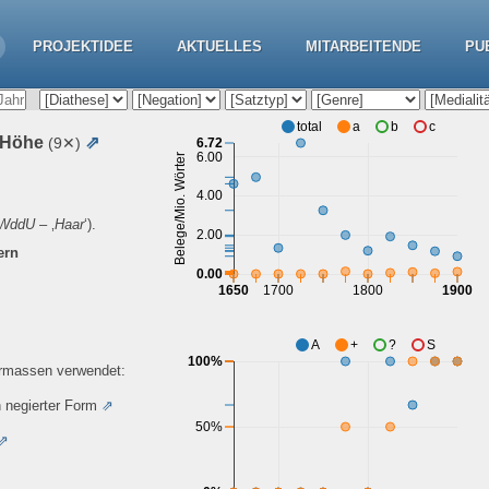
PROJEKTIDEE
AKTUELLES
MITARBEITENDE
PU
total
a
b
c
e Höhe
⇗
(9✕)
6.72
6.00
Belege/Mio. Wörter
4.00
WddU
– ‚
Haar
‘).
2.00
ern
0.00
1650
1700
1800
1900
A
+
?
S
100%
ermassen verwendet:
 negierter Form
⇗
50%
⇗