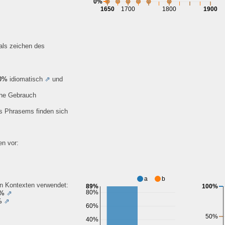
0%
1650
1700
1800
1900
 als zeichen des
0%
idiomatisch
⇗
und
che Gebrauch
es Phrasems finden sich
n vor:
a
b
en Kontexten verwendet:
89%
100%
80%
9%
⇗
%
⇗
60%
50%
40%