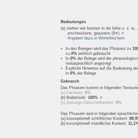
Bedeutungen
(a) stehen wie borsten in die höhe u. s. w.,
erschreckens, grausens
(9✕)
⇗
Angaben dazu in Wörterbüchern
In den Belegen wird das Phrasem zu
10
zu
0%
wörtlich gebraucht
In
0%
der Belege wird der phraseologis
metasprachlich angezeigt
Explizite Hinweise auf die Bedeutung d
in
0%
der Belege
Gebrauch
Das Phrasem kommt in folgenden Textsorte
(a) Fachtext:
0%
(b) Belletristik:
100%
⇗
(c) Zeitungs-/Zeitschriftentext:
0%
Das Phrasem wird in folgenden sprachlich
(a) konzeptionell schriftlicher Kontext:
88,
(b) konzeptionell mündlicher Kontext:
11,1