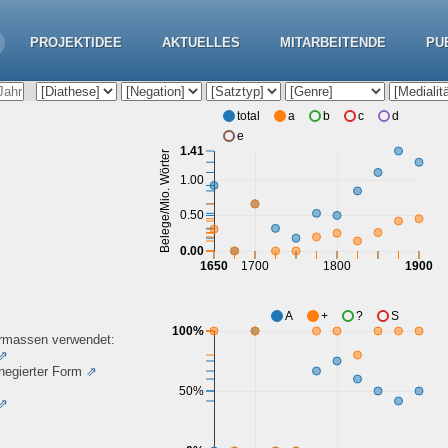
PROJEKTIDEE
AKTUELLES
MITARBEITENDE
PU
total
a
b
c
d
e
1.41
Belege/Mio. Wörter
1.00
0.50
0.00
1650
1700
1800
1900
A
+
?
S
100%
ermassen verwendet:
⇗
negierter Form
⇗
50%
⇗