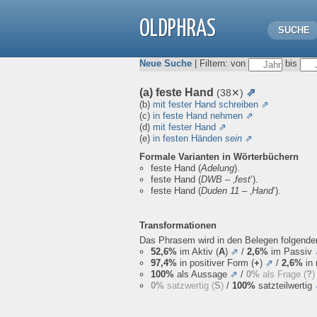
OLDPHRAS
SUCHE
Neue Suche
| Filtern: von
bis
(a) feste Hand
⇗
(38✕)
(b)
mit fester Hand schreiben
⇗
(c)
in feste Hand nehmen
⇗
(d)
mit fester Hand
⇗
(e)
in festen Händen
sein
⇗
Formale Varianten in Wörterbüchern
feste Hand
(
Adelung
).
feste Hand
(
DWB
– ‚
fest
‘).
feste Hand
(
Duden 11
– ‚
Hand
‘).
Transformationen
Das Phrasem wird in den Belegen folgend
52,6%
im Aktiv (
A
)
⇗
/
2,6%
im Passiv
97,4%
in positiver Form (
+
)
⇗
/
2,6%
in 
100%
als Aussage
⇗
/
0%
als Frage (
?
)
0%
satzwertig (
S
)
/
100%
satzteilwertig