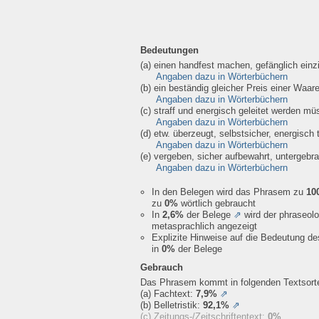
Bedeutungen
(a) einen handfest machen, gefänglich ein
Angaben dazu in Wörterbüchern
(b) ein beständig gleicher Preis einer Waar
Angaben dazu in Wörterbüchern
(c) straff und energisch geleitet werden m
Angaben dazu in Wörterbüchern
(d) etw. überzeugt, selbstsicher, energisch
Angaben dazu in Wörterbüchern
(e) vergeben, sicher aufbewahrt, untergebr
Angaben dazu in Wörterbüchern
In den Belegen wird das Phrasem zu
10
zu
0%
wörtlich gebraucht
In
2,6%
der Belege
⇗
wird der phraseol
metasprachlich angezeigt
Explizite Hinweise auf die Bedeutung d
in
0%
der Belege
Gebrauch
Das Phrasem kommt in folgenden Textsorte
(a) Fachtext:
7,9%
⇗
(b) Belletristik:
92,1%
⇗
(c) Zeitungs-/Zeitschriftentext:
0%