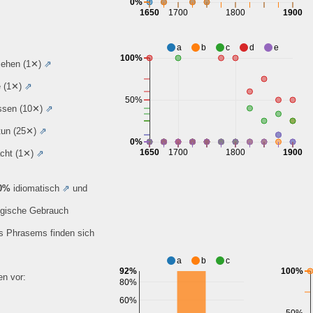
0%
1650
1700
1800
1900
a
b
c
d
e
100%
ziehen
(1✕)
⇗
e
(1✕)
⇗
50%
üssen
(10✕)
⇗
 tun
(25✕)
⇗
0%
1650
1700
1800
1900
acht
(1✕)
⇗
0%
idiomatisch
⇗
und
ogische Gebrauch
es Phrasems finden sich
a
b
c
92%
100%
n vor:
80%
60%
50%