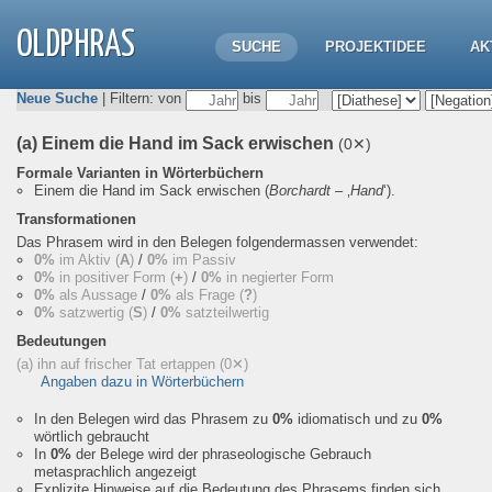
OLDPHRAS
SUCHE
PROJEKTIDEE
AK
Neue Suche
| Filtern: von
bis
(a) Einem die Hand im Sack erwischen
(0✕)
Formale Varianten in Wörterbüchern
Einem die Hand im Sack erwischen
(
Borchardt
– ‚
Hand
‘).
Transformationen
Das Phrasem wird in den Belegen folgendermassen verwendet:
0%
im Aktiv (
A
)
/
0%
im Passiv
0%
in positiver Form (
+
)
/
0%
in negierter Form
0%
als Aussage
/
0%
als Frage (
?
)
0%
satzwertig (
S
)
/
0%
satzteilwertig
Bedeutungen
(a) ihn auf frischer Tat ertappen
(0✕)
Angaben dazu in Wörterbüchern
In den Belegen wird das Phrasem zu
0%
idiomatisch und zu
0%
wörtlich gebraucht
In
0%
der Belege wird der phraseologische Gebrauch
metasprachlich angezeigt
Explizite Hinweise auf die Bedeutung des Phrasems finden sich