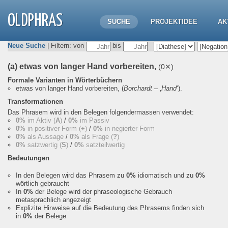
OLDPHRAS
SUCHE
PROJEKTIDEE
AK
Neue Suche
| Filtern: von
bis
(a) etwas von langer Hand vorbereiten,
(0✕)
Formale Varianten in Wörterbüchern
etwas von langer Hand vorbereiten,
(
Borchardt
– ‚
Hand
‘).
Transformationen
Das Phrasem wird in den Belegen folgendermassen verwendet:
0%
im Aktiv (
A
)
/
0%
im Passiv
0%
in positiver Form (
+
)
/
0%
in negierter Form
0%
als Aussage
/
0%
als Frage (
?
)
0%
satzwertig (
S
)
/
0%
satzteilwertig
Bedeutungen
In den Belegen wird das Phrasem zu
0%
idiomatisch und zu
0%
wörtlich gebraucht
In
0%
der Belege wird der phraseologische Gebrauch
metasprachlich angezeigt
Explizite Hinweise auf die Bedeutung des Phrasems finden sich
in
0%
der Belege