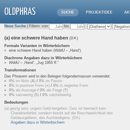
OLDPHRAS
SUCHE
PROJEKTIDEE
AK
Neue Suche
| Filtern: von
bis
(a) eine schwere Hand haben
(0✕)
Formale Varianten in Wörterbüchern
eine schwere Hand haben
(
WddU
– ‚
Hand
‘).
Diachrone Angaben dazu in Wörterbüchern
WddU
– ‚
Hand
‘:
„Jug 1955 ff.“
Transformationen
Das Phrasem wird in den Belegen folgendermassen verwendet:
0%
im Aktiv (
A
)
/
0%
im Passiv
0%
in positiver Form (
+
)
/
0%
in negierter Form
0%
als Aussage
/
0%
als Frage (
?
)
0%
satzwertig (
S
)
/
0%
satzteilwertig
Bedeutungen
(a) geizig sein; ungern Geld hergeben. Geiz ist hiernach kein
Charakterfehler, sondern beruht auf der Beschwerlichkeit des
Geldausgebens, des Aushändigens.
(0✕)
Angaben dazu in Wörterbüchern