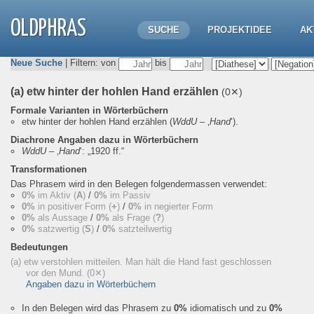
OLDPHRAS
SUCHE
PROJEKTIDEE
AK
Neue Suche
| Filtern: von
bis
(a) etw hinter der hohlen Hand erzählen
(0✕)
Formale Varianten in Wörterbüchern
etw hinter der hohlen Hand erzählen
(
WddU
– ‚
Hand
‘).
Diachrone Angaben dazu in Wörterbüchern
WddU
– ‚
Hand
‘:
„1920 ff.“
Transformationen
Das Phrasem wird in den Belegen folgendermassen verwendet:
0%
im Aktiv (
A
)
/
0%
im Passiv
0%
in positiver Form (
+
)
/
0%
in negierter Form
0%
als Aussage
/
0%
als Frage (
?
)
0%
satzwertig (
S
)
/
0%
satzteilwertig
Bedeutungen
(a) etw verstohlen mitteilen. Man hält die Hand fast geschlossen
vor den Mund.
(0✕)
Angaben dazu in Wörterbüchern
In den Belegen wird das Phrasem zu
0%
idiomatisch und zu
0%