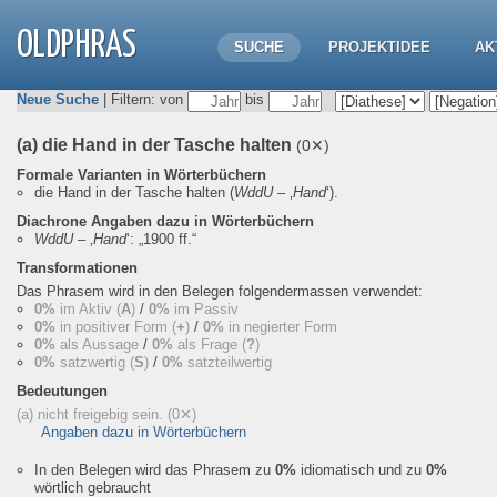
OLDPHRAS
SUCHE
PROJEKTIDEE
AK
Neue Suche
| Filtern: von
bis
(a) die Hand in der Tasche halten
(0✕)
Formale Varianten in Wörterbüchern
die Hand in der Tasche halten
(
WddU
– ‚
Hand
‘).
Diachrone Angaben dazu in Wörterbüchern
WddU
– ‚
Hand
‘:
„1900 ff.“
Transformationen
Das Phrasem wird in den Belegen folgendermassen verwendet:
0%
im Aktiv (
A
)
/
0%
im Passiv
0%
in positiver Form (
+
)
/
0%
in negierter Form
0%
als Aussage
/
0%
als Frage (
?
)
0%
satzwertig (
S
)
/
0%
satzteilwertig
Bedeutungen
(a) nicht freigebig sein.
(0✕)
Angaben dazu in Wörterbüchern
In den Belegen wird das Phrasem zu
0%
idiomatisch und zu
0%
wörtlich gebraucht