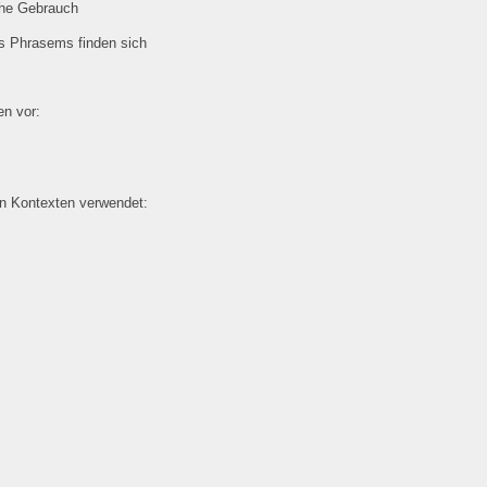
che Gebrauch
es Phrasems finden sich
n vor:
en Kontexten verwendet: