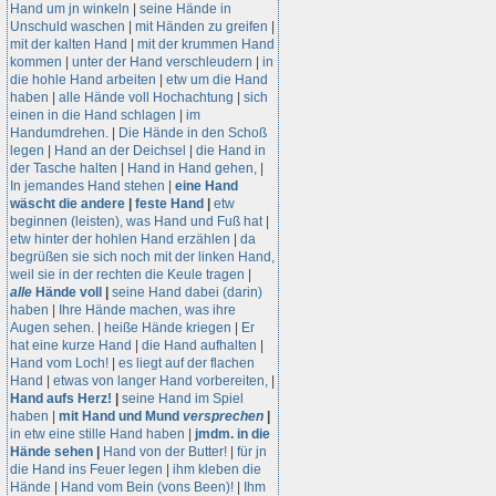
Hand um jn winkeln
|
seine Hände in
Unschuld waschen
|
mit Händen zu greifen
|
mit der kalten Hand
|
mit der krummen Hand
kommen
|
unter der Hand verschleudern
|
in
die hohle Hand arbeiten
|
etw um die Hand
haben
|
alle Hände voll Hochachtung
|
sich
einen in die Hand schlagen
|
im
Handumdrehen.
|
Die Hände in den Schoß
legen
|
Hand an der Deichsel
|
die Hand in
der Tasche halten
|
Hand in Hand gehen,
|
In jemandes Hand stehen
|
eine Hand
wäscht die andere
|
feste Hand
|
etw
beginnen (leisten), was Hand und Fuß hat
|
etw hinter der hohlen Hand erzählen
|
da
begrüßen sie sich noch mit der linken Hand,
weil sie in der rechten die Keule tragen
|
alle
Hände voll
|
seine Hand dabei (darin)
haben
|
Ihre Hände machen, was ihre
Augen sehen.
|
heiße Hände kriegen
|
Er
hat eine kurze Hand
|
die Hand aufhalten
|
Hand vom Loch!
|
es liegt auf der flachen
Hand
|
etwas von langer Hand vorbereiten,
|
Hand aufs Herz!
|
seine Hand im Spiel
haben
|
mit Hand und Mund
versprechen
|
in etw eine stille Hand haben
|
jmdm. in die
Hände sehen
|
Hand von der Butter!
|
für jn
die Hand ins Feuer legen
|
ihm kleben die
Hände
|
Hand vom Bein (vons Been)!
|
Ihm