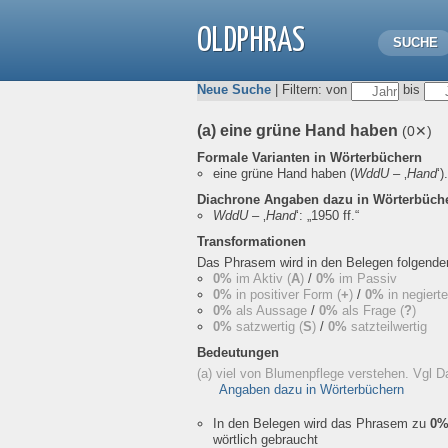
OLDPHRAS
SUCHE
Neue Suche
| Filtern: von
bis
(a) eine grüne Hand haben
(0✕)
Formale Varianten in Wörterbüchern
eine grüne Hand haben
(
WddU
– ‚
Hand
‘).
Diachrone Angaben dazu in Wörterbüch
WddU
– ‚
Hand
‘:
„1950 ff.“
Transformationen
Das Phrasem wird in den Belegen folgend
0%
im Aktiv (
A
)
/
0%
im Passiv
0%
in positiver Form (
+
)
/
0%
in negiert
0%
als Aussage
/
0%
als Frage (
?
)
0%
satzwertig (
S
)
/
0%
satzteilwertig
Bedeutungen
(a) viel von Blumenpflege verstehen. Vgl
Angaben dazu in Wörterbüchern
In den Belegen wird das Phrasem zu
0
wörtlich gebraucht