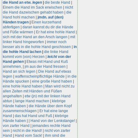
die Hand an etw.
legen
|
die beste Hand
|
Einem die Hand im Sack erwischen
|
nicht
die Hand dazwischen gehabt haben
|
die
Hand hohl machen
|
jmdn. auf (den)
Händen tragen
|
Einen kurzerhand
abfertigen
|
daran kannst du dir die Hände
und Füße wärmen
|
Er hat eine hohle Hand
|
sich mit der Hand an den Arsch langen
|
mit
linker Hand hingeworfen
|
immer noch
besser als in die hohle Hand geschissen
|
in
die hohle Hand lachen
|
die linke Hand
kommt vom (von) Herzen
|
leicht
von der
Hand
gehen
|
Etwas mit Hand und Kuß
annehmen,
|
jm aus der Hand fressen
|
Hand an sich legen
|
Die Hand auf etwas
legen
|
waffenscheinpflichtige Hände
|
in die
Hände spucken
|
eine große Hand haben
|
eine hohle Hand haben
|
Man wird nicht zu
allen Zeiten mit Händen und Füßen
angehalten
|
etw (jn) mit der linken Hand
abtun
|
lange Hand machen
|
klebrige
Hände haben
|
die Hände über dem Kopf
zusammenschlagen
|
Er hat eine lange
Hand
|
das hat Hand und Fuß
|
klebrige
Hände haben
|
|
Hand von der Lenkstange!
|
von zarter Hand
|
jemandes rechte Hand
sein
|
nicht in die Hand!
|
nicht von zarter
Hand
|
Hand vom Sack!
|
ihm sind die