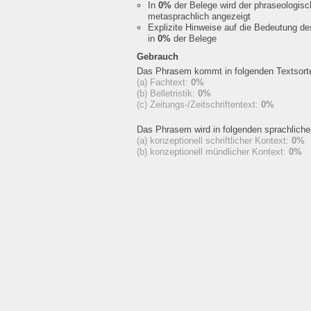
In
0%
der Belege wird der phraseologis
metasprachlich angezeigt
Explizite Hinweise auf die Bedeutung d
in
0%
der Belege
Gebrauch
Das Phrasem kommt in folgenden Textsorte
(a) Fachtext:
0%
(b) Belletristik:
0%
(c) Zeitungs-/Zeitschriftentext:
0%
Das Phrasem wird in folgenden sprachlich
(a) konzeptionell schriftlicher Kontext:
0%
(b) konzeptionell mündlicher Kontext:
0%