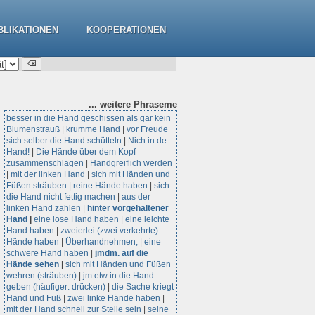
BLIKATIONEN
KOOPERATIONEN
... weitere
Phraseme
besser in die Hand geschissen als gar kein
Blumenstrauß
|
krumme Hand
|
vor Freude
sich selber die Hand schütteln
|
Nich in de
Hand!
|
Die Hände über dem Kopf
zusammenschlagen
|
Handgreiflich werden
|
mit der linken Hand
|
sich mit Händen und
Füßen sträuben
|
reine Hände haben
|
sich
die Hand nicht fettig machen
|
aus der
linken Hand zahlen
|
hinter vorgehaltener
Hand
|
eine lose Hand haben
|
eine leichte
Hand haben
|
zweierlei (zwei verkehrte)
Hände haben
|
Überhandnehmen,
|
eine
schwere Hand haben
|
jmdm. auf die
Hände sehen
|
sich mit Händen und Füßen
wehren (sträuben)
|
jm etw in die Hand
geben (häufiger: drücken)
|
die Sache kriegt
Hand und Fuß
|
zwei linke Hände haben
|
mit der Hand schnell zur Stelle sein
|
seine