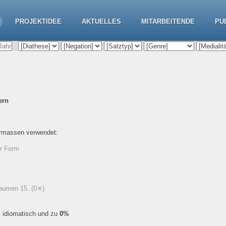
PROJEKTIDEE
AKTUELLES
MITARBEITENDE
PU
ern
ermassen verwendet:
er Form
 Daumen 15.
(0✕)
%
idiomatisch und zu
0%