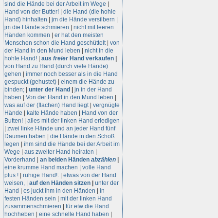
sind die Hände bei der Arbeit im Wege
|
Hand von der Butter!
|
die Hand (die hohle
Hand) hinhalten
|
jm die Hände versilbern
|
jm die Hände schmieren
|
nicht mit leeren
Händen kommen
|
er hat den meisten
Menschen schon die Hand geschüttelt
|
von
der Hand in den Mund leben
|
nicht in die
hohle Hand!
|
aus
freier
Hand verkaufen
|
von Hand zu Hand (durch viele Hände)
gehen
|
immer noch besser als in die Hand
gespuckt (gehustet)
|
einem die Hände zu
binden;
|
unter der Hand
|
jn in der Hand
haben
|
Von der Hand in den Mund leben
|
was auf der (flachen) Hand liegt
|
vergnügte
Hände
|
kalte Hände haben
|
Hand von der
Butten!
|
alles mit der linken Hand erledigen
|
zwei linke Hände und an jeder Hand fünf
Daumen haben
|
die Hände in den Schoß
legen
|
ihm sind die Hände bei der Arbeit im
Wege
|
aus zweiter Hand heiraten
|
Vorderhand
|
an beiden Händen
abzählen
|
eine krumme Hand machen
|
volle Hand
plus !
|
ruhige Hand!:
|
etwas von der Hand
weisen,
|
auf den Händen sitzen
|
unter der
Hand
|
es juckt ihm in den Händen
|
in
festen Händen sein
|
mit der linken Hand
zusammenschmieren
|
für etw die Hand
hochheben
|
eine schnelle Hand haben
|