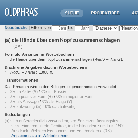
OLDPHRAS
SUCHE
PROJEKTIDEE
AK
Neue Suche
| Filtern: von
bis
(a) die Hände über dem Kopf zusammenschlagen
(0✕)
Formale Varianten in Wörterbüchern
die Hände über dem Kopf zusammenschlagen
(
WddU
– ‚
Hand
‘).
Diachrone Angaben dazu in Wörterbüchern
WddU
– ‚
Hand
‘:
„1800 ff.“
Transformationen
Das Phrasem wird in den Belegen folgendermassen verwendet:
0%
im Aktiv (
A
)
/
0%
im Passiv
0%
in positiver Form (
+
)
/
0%
in negierter Form
0%
als Aussage
/
0%
als Frage (
?
)
0%
satzwertig (
S
)
/
0%
satzteilwertig
Bedeutungen
(a) sich außerordentlich verwundern; vor Entsetzen fassungslos
sein. Eine formulierte Gebärde, in der bildenden Kunst um 1500
Ausdruck höchsten Erstaunens und Erschreckens.
(0✕)
Angaben dazu in Wörterbüchern