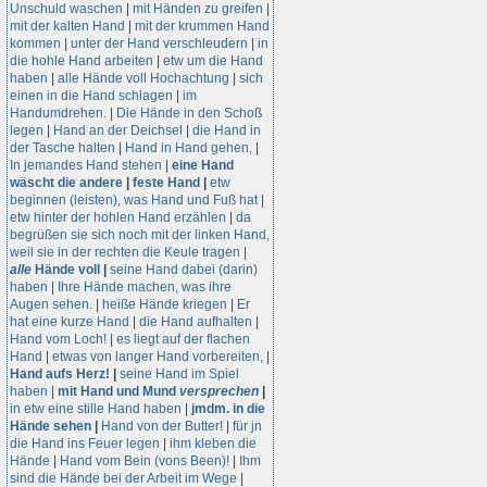
Unschuld waschen
|
mit Händen zu greifen
|
mit der kalten Hand
|
mit der krummen Hand
kommen
|
unter der Hand verschleudern
|
in
die hohle Hand arbeiten
|
etw um die Hand
haben
|
alle Hände voll Hochachtung
|
sich
einen in die Hand schlagen
|
im
Handumdrehen.
|
Die Hände in den Schoß
legen
|
Hand an der Deichsel
|
die Hand in
der Tasche halten
|
Hand in Hand gehen,
|
In jemandes Hand stehen
|
eine Hand
wäscht die andere
|
feste Hand
|
etw
beginnen (leisten), was Hand und Fuß hat
|
etw hinter der hohlen Hand erzählen
|
da
begrüßen sie sich noch mit der linken Hand,
weil sie in der rechten die Keule tragen
|
alle
Hände voll
|
seine Hand dabei (darin)
haben
|
Ihre Hände machen, was ihre
Augen sehen.
|
heiße Hände kriegen
|
Er
hat eine kurze Hand
|
die Hand aufhalten
|
Hand vom Loch!
|
es liegt auf der flachen
Hand
|
etwas von langer Hand vorbereiten,
|
Hand aufs Herz!
|
seine Hand im Spiel
haben
|
mit Hand und Mund
versprechen
|
in etw eine stille Hand haben
|
jmdm. in die
Hände sehen
|
Hand von der Butter!
|
für jn
die Hand ins Feuer legen
|
ihm kleben die
Hände
|
Hand vom Bein (vons Been)!
|
Ihm
sind die Hände bei der Arbeit im Wege
|