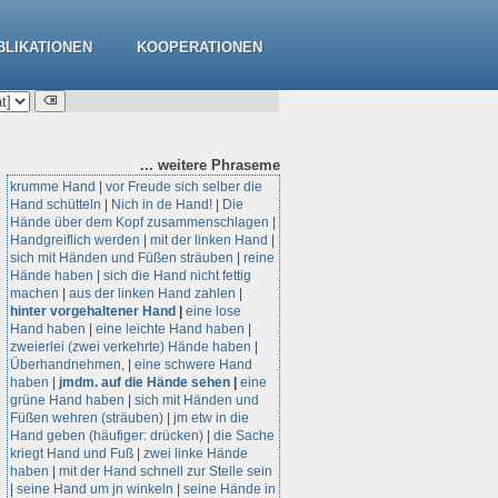
BLIKATIONEN
KOOPERATIONEN
... weitere
Phraseme
krumme Hand
|
vor Freude sich selber die
Hand schütteln
|
Nich in de Hand!
|
Die
Hände über dem Kopf zusammenschlagen
|
Handgreiflich werden
|
mit der linken Hand
|
sich mit Händen und Füßen sträuben
|
reine
Hände haben
|
sich die Hand nicht fettig
machen
|
aus der linken Hand zahlen
|
hinter vorgehaltener Hand
|
eine lose
Hand haben
|
eine leichte Hand haben
|
zweierlei (zwei verkehrte) Hände haben
|
Überhandnehmen,
|
eine schwere Hand
haben
|
jmdm. auf die Hände sehen
|
eine
grüne Hand haben
|
sich mit Händen und
Füßen wehren (sträuben)
|
jm etw in die
Hand geben (häufiger: drücken)
|
die Sache
kriegt Hand und Fuß
|
zwei linke Hände
haben
|
mit der Hand schnell zur Stelle sein
|
seine Hand um jn winkeln
|
seine Hände in