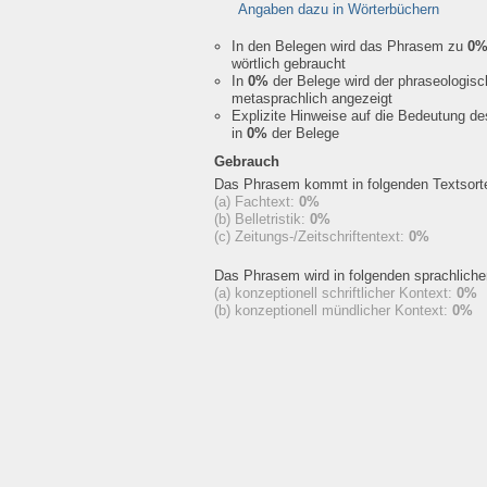
Angaben dazu in Wörterbüchern
In den Belegen wird das Phrasem zu
0
wörtlich gebraucht
In
0%
der Belege wird der phraseologis
metasprachlich angezeigt
Explizite Hinweise auf die Bedeutung d
in
0%
der Belege
Gebrauch
Das Phrasem kommt in folgenden Textsorte
(a) Fachtext:
0%
(b) Belletristik:
0%
(c) Zeitungs-/Zeitschriftentext:
0%
Das Phrasem wird in folgenden sprachlich
(a) konzeptionell schriftlicher Kontext:
0%
(b) konzeptionell mündlicher Kontext:
0%