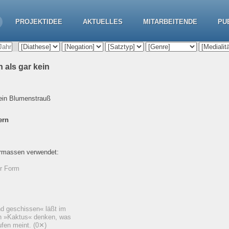
PROJEKTIDEE
AKTUELLES
MITARBEITENDE
PU
 als gar kein
kein Blumenstrauß
ern
ermassen verwendet:
er Form
and geschissen« läßt im
 »Kaktus« denken, was
ufen meint.
(0✕)