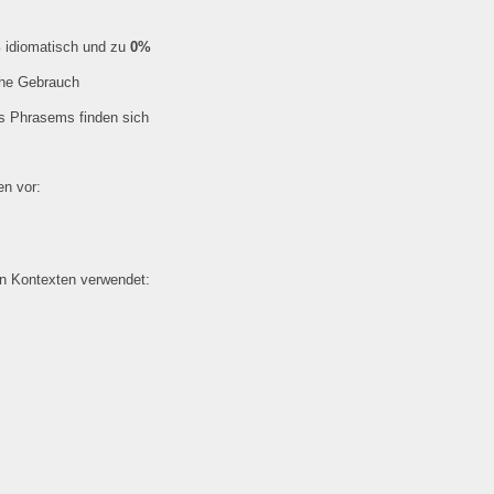
%
idiomatisch und zu
0%
che Gebrauch
es Phrasems finden sich
n vor:
en Kontexten verwendet: