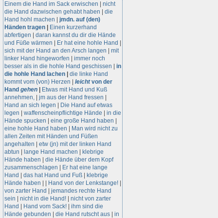
Einem die Hand im Sack erwischen
|
nicht
die Hand dazwischen gehabt haben
|
die
Hand hohl machen
|
jmdn. auf (den)
Händen tragen
|
Einen kurzerhand
abfertigen
|
daran kannst du dir die Hände
und Füße wärmen
|
Er hat eine hohle Hand
|
sich mit der Hand an den Arsch langen
|
mit
linker Hand hingeworfen
|
immer noch
besser als in die hohle Hand geschissen
|
in
die hohle Hand lachen
|
die linke Hand
kommt vom (von) Herzen
|
leicht
von der
Hand
gehen
|
Etwas mit Hand und Kuß
annehmen,
|
jm aus der Hand fressen
|
Hand an sich legen
|
Die Hand auf etwas
legen
|
waffenscheinpflichtige Hände
|
in die
Hände spucken
|
eine große Hand haben
|
eine hohle Hand haben
|
Man wird nicht zu
allen Zeiten mit Händen und Füßen
angehalten
|
etw (jn) mit der linken Hand
abtun
|
lange Hand machen
|
klebrige
Hände haben
|
die Hände über dem Kopf
zusammenschlagen
|
Er hat eine lange
Hand
|
das hat Hand und Fuß
|
klebrige
Hände haben
|
|
Hand von der Lenkstange!
|
von zarter Hand
|
jemandes rechte Hand
sein
|
nicht in die Hand!
|
nicht von zarter
Hand
|
Hand vom Sack!
|
ihm sind die
Hände gebunden
|
die Hand rutscht aus
|
in