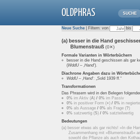
OLDPHRAS
SUCHE
Neue Suche
| Filtern: von
bis
(a) besser in die Hand geschissen
Blumenstrauß
(0✕)
Formale Varianten in Wörterbüchern
besser in die Hand geschissen als gar 
(
WddU
– ‚
Hand
‘).
Diachrone Angaben dazu in Wörterbüch
WddU
– ‚
Hand
‘:
„Sold 1939 ff.“
Transformationen
Das Phrasem wird in den Belegen folgend
0%
im Aktiv (
A
)
/
0%
im Passiv
0%
in positiver Form (
+
)
/
0%
in negiert
0%
als Aussage
/
0%
als Frage (
?
)
0%
satzwertig (
S
)
/
0%
satzteilwertig
Bedeutungen
(a) besser etwas als gar nichts! »In die H
Zusammenhang mit »Blumenstrauß« an
sowohl die Pflanze als auch den Kotha