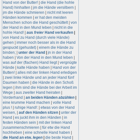
Hand von der Butter!
|
die Hand (die hohle
Hand) hinhalten
|
jm die Hände versilbern
|
jm die Hände schmieren
|
nicht mit leeren
Händen kommen
|
er hat den meisten
Menschen schon die Hand geschüttelt
|
von
der Hand in den Mund leben
|
nicht in die
hohle Hand!
|
aus
freier
Hand verkaufen
|
von Hand zu Hand (durch viele Hände)
gehen
|
immer noch besser als in die Hand
gespuckt (gehustet)
|
einem die Hände zu
binden;
|
unter der Hand
|
jn in der Hand
haben
|
Von der Hand in den Mund leben
|
was auf der (flachen) Hand liegt
|
vergnügte
Hände
|
kalte Hände haben
|
Hand von der
Butten!
|
alles mit der linken Hand erledigen
|
zwei linke Hände und an jeder Hand fünf
Daumen haben
|
die Hände in den Schoß
legen
|
ihm sind die Hände bei der Arbeit im
Wege
|
aus zweiter Hand heiraten
|
Vorderhand
|
an beiden Händen
abzählen
|
eine krumme Hand machen
|
volle Hand
plus !
|
ruhige Hand!:
|
etwas von der Hand
weisen,
|
auf den Händen sitzen
|
unter der
Hand
|
es juckt ihm in den Händen
|
in
festen Händen sein
|
mit der linken Hand
zusammenschmieren
|
für etw die Hand
hochheben
|
eine schnelle Hand haben
|
die Hand an etw.
legen
|
die beste Hand
|