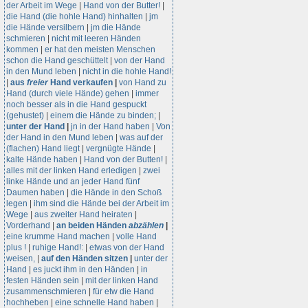
der Arbeit im Wege
|
Hand von der Butter!
|
die Hand (die hohle Hand) hinhalten
|
jm
die Hände versilbern
|
jm die Hände
schmieren
|
nicht mit leeren Händen
kommen
|
er hat den meisten Menschen
schon die Hand geschüttelt
|
von der Hand
in den Mund leben
|
nicht in die hohle Hand!
|
aus
freier
Hand verkaufen
|
von Hand zu
Hand (durch viele Hände) gehen
|
immer
noch besser als in die Hand gespuckt
(gehustet)
|
einem die Hände zu binden;
|
unter der Hand
|
jn in der Hand haben
|
Von
der Hand in den Mund leben
|
was auf der
(flachen) Hand liegt
|
vergnügte Hände
|
kalte Hände haben
|
Hand von der Butten!
|
alles mit der linken Hand erledigen
|
zwei
linke Hände und an jeder Hand fünf
Daumen haben
|
die Hände in den Schoß
legen
|
ihm sind die Hände bei der Arbeit im
Wege
|
aus zweiter Hand heiraten
|
Vorderhand
|
an beiden Händen
abzählen
|
eine krumme Hand machen
|
volle Hand
plus !
|
ruhige Hand!:
|
etwas von der Hand
weisen,
|
auf den Händen sitzen
|
unter der
Hand
|
es juckt ihm in den Händen
|
in
festen Händen sein
|
mit der linken Hand
zusammenschmieren
|
für etw die Hand
hochheben
|
eine schnelle Hand haben
|