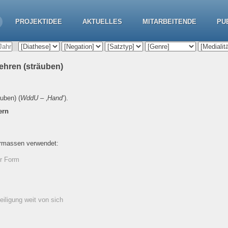
PROJEKTIDEE
AKTUELLES
MITARBEITENDE
PU
ehren (sträuben)
äuben)
(
WddU
– ‚
Hand
‘).
ern
ermassen verwendet:
er Form
eiligung weit von sich