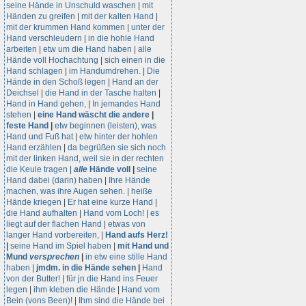
seine Hände in Unschuld waschen
|
mit
Händen zu greifen
|
mit der kalten Hand
|
mit der krummen Hand kommen
|
unter der
Hand verschleudern
|
in die hohle Hand
arbeiten
|
etw um die Hand haben
|
alle
Hände voll Hochachtung
|
sich einen in die
Hand schlagen
|
im Handumdrehen.
|
Die
Hände in den Schoß legen
|
Hand an der
Deichsel
|
die Hand in der Tasche halten
|
Hand in Hand gehen,
|
In jemandes Hand
stehen
|
eine Hand wäscht die andere
|
feste Hand
|
etw beginnen (leisten), was
Hand und Fuß hat
|
etw hinter der hohlen
Hand erzählen
|
da begrüßen sie sich noch
mit der linken Hand, weil sie in der rechten
die Keule tragen
|
alle
Hände voll
|
seine
Hand dabei (darin) haben
|
Ihre Hände
machen, was ihre Augen sehen.
|
heiße
Hände kriegen
|
Er hat eine kurze Hand
|
die Hand aufhalten
|
Hand vom Loch!
|
es
liegt auf der flachen Hand
|
etwas von
langer Hand vorbereiten,
|
Hand aufs Herz!
|
seine Hand im Spiel haben
|
mit Hand und
Mund
versprechen
|
in etw eine stille Hand
haben
|
jmdm. in die Hände sehen
|
Hand
von der Butter!
|
für jn die Hand ins Feuer
legen
|
ihm kleben die Hände
|
Hand vom
Bein (vons Been)!
|
Ihm sind die Hände bei