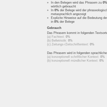
In den Belegen wird das Phrasem zu
0
wörtlich gebraucht
In
0%
der Belege wird der phraseologis
metasprachlich angezeigt
Explizite Hinweise auf die Bedeutung d
in
0%
der Belege
Gebrauch
Das Phrasem kommt in folgenden Textsorte
(a) Fachtext:
0%
(b) Belletristik:
0%
(c) Zeitungs-/Zeitschriftentext:
0%
Das Phrasem wird in folgenden sprachlich
(a) konzeptionell schriftlicher Kontext:
0%
(b) konzeptionell mündlicher Kontext:
0%