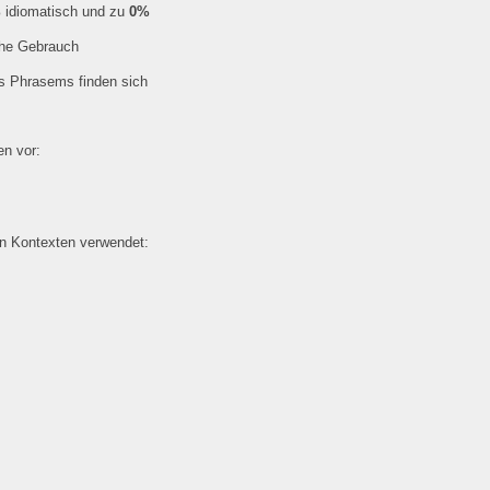
%
idiomatisch und zu
0%
che Gebrauch
es Phrasems finden sich
n vor:
en Kontexten verwendet: