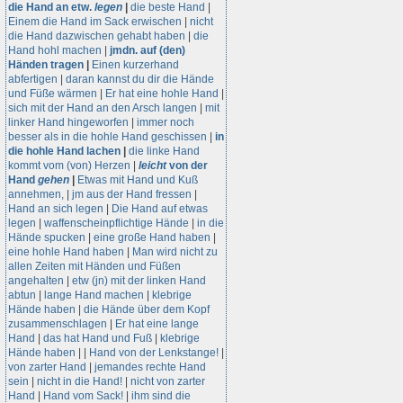
die Hand an etw.
legen
|
die beste Hand
|
Einem die Hand im Sack erwischen
|
nicht
die Hand dazwischen gehabt haben
|
die
Hand hohl machen
|
jmdn. auf (den)
Händen tragen
|
Einen kurzerhand
abfertigen
|
daran kannst du dir die Hände
und Füße wärmen
|
Er hat eine hohle Hand
|
sich mit der Hand an den Arsch langen
|
mit
linker Hand hingeworfen
|
immer noch
besser als in die hohle Hand geschissen
|
in
die hohle Hand lachen
|
die linke Hand
kommt vom (von) Herzen
|
leicht
von der
Hand
gehen
|
Etwas mit Hand und Kuß
annehmen,
|
jm aus der Hand fressen
|
Hand an sich legen
|
Die Hand auf etwas
legen
|
waffenscheinpflichtige Hände
|
in die
Hände spucken
|
eine große Hand haben
|
eine hohle Hand haben
|
Man wird nicht zu
allen Zeiten mit Händen und Füßen
angehalten
|
etw (jn) mit der linken Hand
abtun
|
lange Hand machen
|
klebrige
Hände haben
|
die Hände über dem Kopf
zusammenschlagen
|
Er hat eine lange
Hand
|
das hat Hand und Fuß
|
klebrige
Hände haben
|
|
Hand von der Lenkstange!
|
von zarter Hand
|
jemandes rechte Hand
sein
|
nicht in die Hand!
|
nicht von zarter
Hand
|
Hand vom Sack!
|
ihm sind die