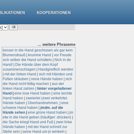
BLIKATIONEN
KOOPERATIONEN
... weitere
Phraseme
besser in die Hand geschissen als gar kein
Blumenstrauß
|
krumme Hand
|
vor Freude
sich selber die Hand schütteln
|
Nich in de
Hand!
|
Die Hände über dem Kopf
zusammenschlagen
|
Handgreiflich werden
|
mit der linken Hand
|
sich mit Händen und
Füßen sträuben
|
reine Hände haben
|
sich
die Hand nicht fettig machen
|
aus der
linken Hand zahlen
|
hinter vorgehaltener
Hand
|
eine lose Hand haben
|
eine leichte
Hand haben
|
zweierlei (zwei verkehrte)
Hände haben
|
Überhandnehmen,
|
eine
schwere Hand haben
|
jmdm. auf die
Hände sehen
|
eine grüne Hand haben
|
jm
etw in die Hand geben (häufiger: drücken)
|
die Sache kriegt Hand und Fuß
|
zwei linke
Hände haben
|
mit der Hand schnell zur
Stelle sein
|
seine Hand um jn winkeln
|