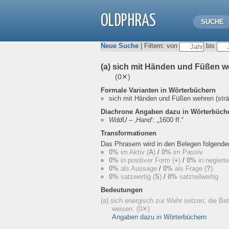
OLDPHRAS
SUCHE
Neue Suche
| Filtern: von
bis
(a) sich mit Händen und Füßen w
(0✕)
Formale Varianten in Wörterbüchern
sich mit Händen und Füßen wehren (str
Diachrone Angaben dazu in Wörterbüch
WddU
– ‚
Hand
‘:
„1600 ff.“
Transformationen
Das Phrasem wird in den Belegen folgend
0%
im Aktiv (
A
)
/
0%
im Passiv
0%
in positiver Form (
+
)
/
0%
in negiert
0%
als Aussage
/
0%
als Frage (
?
)
0%
satzwertig (
S
)
/
0%
satzteilwertig
Bedeutungen
(a) sich energisch zur Wehr setzen; die Bet
weisen.
(0✕)
Angaben dazu in Wörterbüchern